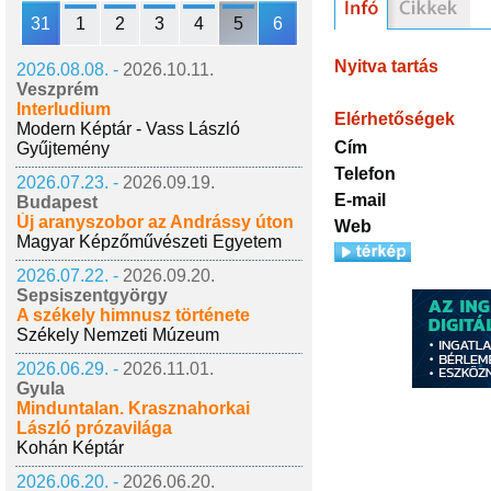
31
1
2
3
4
5
6
Nyitva tartás
2026.08.08. -
2026.10.11.
Veszprém
Interludium
Elérhetőségek
Modern Képtár - Vass László
Cím
Gyűjtemény
Telefon
2026.07.23. -
2026.09.19.
E-mail
Budapest
Új aranyszobor az Andrássy úton
Web
Magyar Képzőművészeti Egyetem
2026.07.22. -
2026.09.20.
Sepsiszentgyörgy
A székely himnusz története
Székely Nemzeti Múzeum
2026.06.29. -
2026.11.01.
Gyula
Minduntalan. Krasznahorkai
László prózavilága
Kohán Képtár
2026.06.20. -
2026.06.20.