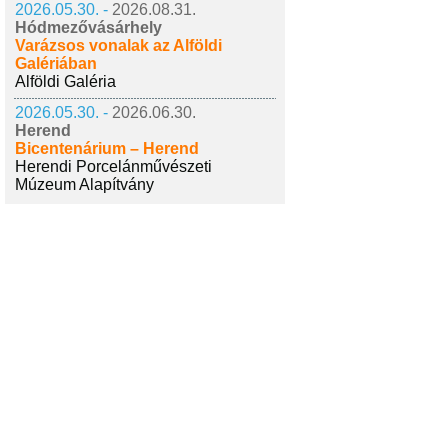
2026.05.30. -
2026.08.31.
Hódmezővásárhely
Varázsos vonalak az Alföldi
Galériában
Alföldi Galéria
2026.05.30. -
2026.06.30.
Herend
Bicentenárium – Herend
Herendi Porcelánművészeti
Múzeum Alapítvány