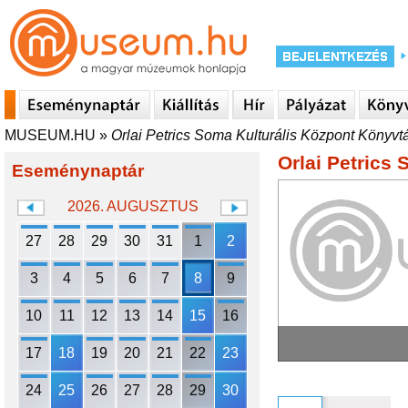
MUSEUM.HU
»
Orlai Petrics Soma Kulturális Központ Könyvt
Orlai Petrics
Eseménynaptár
2026. AUGUSZTUS
27
28
29
30
31
1
2
3
4
5
6
7
8
9
10
11
12
13
14
15
16
17
18
19
20
21
22
23
24
25
26
27
28
29
30