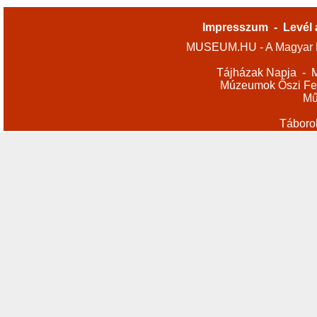
Impresszum
-
Levél 
MUSEUM.HU - A Magyar M
Tájházak Napja
-
M
Múzeumok Őszi Fes
Mű
Táboro