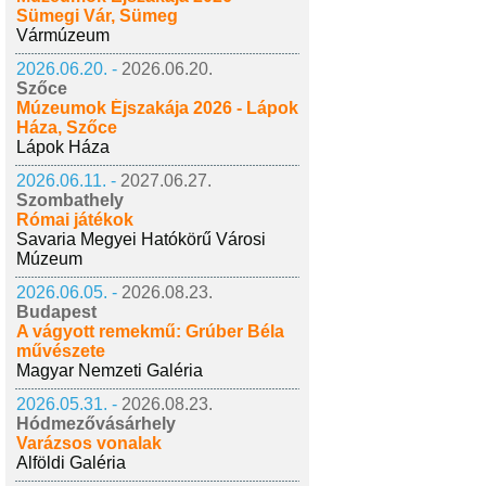
Sümegi Vár, Sümeg
Vármúzeum
2026.06.20. -
2026.06.20.
Szőce
Múzeumok Éjszakája 2026 - Lápok
Háza, Szőce
Lápok Háza
2026.06.11. -
2027.06.27.
Szombathely
Római játékok
Savaria Megyei Hatókörű Városi
Múzeum
2026.06.05. -
2026.08.23.
Budapest
A vágyott remekmű: Grúber Béla
művészete
Magyar Nemzeti Galéria
2026.05.31. -
2026.08.23.
Hódmezővásárhely
Varázsos vonalak
Alföldi Galéria