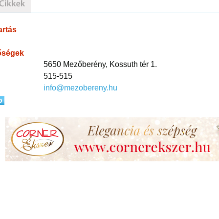
artás
őségek
5650 Mezőberény, Kossuth tér 1.
515-515
info@mezobereny.hu