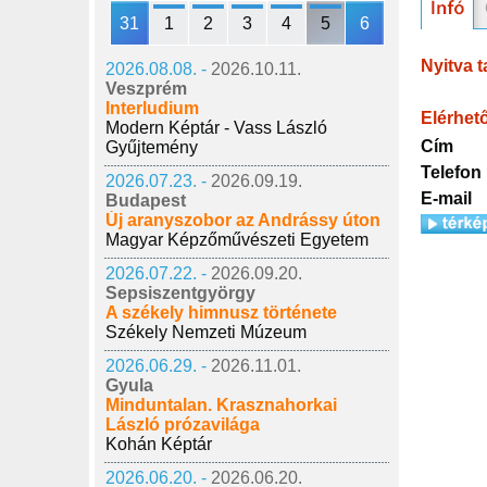
31
1
2
3
4
5
6
Nyitva t
2026.08.08. -
2026.10.11.
Veszprém
Interludium
Elérhet
Modern Képtár - Vass László
Cím
Gyűjtemény
Telefon
2026.07.23. -
2026.09.19.
E-mail
Budapest
Új aranyszobor az Andrássy úton
Magyar Képzőművészeti Egyetem
2026.07.22. -
2026.09.20.
Sepsiszentgyörgy
A székely himnusz története
Székely Nemzeti Múzeum
2026.06.29. -
2026.11.01.
Gyula
Minduntalan. Krasznahorkai
László prózavilága
Kohán Képtár
2026.06.20. -
2026.06.20.