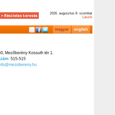
2026. augusztus 8. szombat
László
0, Mezőberény Kossuth tér 1.
szám:
515-515
info@mezobereny.hu