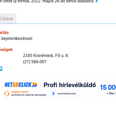
n öltött új formát, 2012. május 26-án került átadásra.
artás
 bejelentkezéssel
őségek
2165 Kisnémedi, Fő u. 8.
(27) 566-007