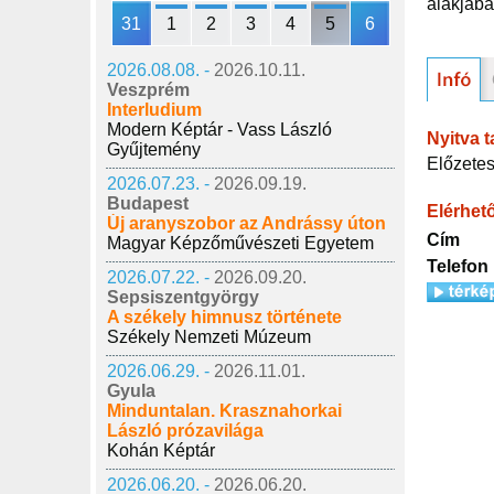
alakjába
31
1
2
3
4
5
6
2026.08.08. -
2026.10.11.
Veszprém
Interludium
Modern Képtár - Vass László
Nyitva t
Gyűjtemény
Előzetes
2026.07.23. -
2026.09.19.
Budapest
Elérhet
Új aranyszobor az Andrássy úton
Cím
Magyar Képzőművészeti Egyetem
Telefon
2026.07.22. -
2026.09.20.
Sepsiszentgyörgy
A székely himnusz története
Székely Nemzeti Múzeum
2026.06.29. -
2026.11.01.
Gyula
Minduntalan. Krasznahorkai
László prózavilága
Kohán Képtár
2026.06.20. -
2026.06.20.