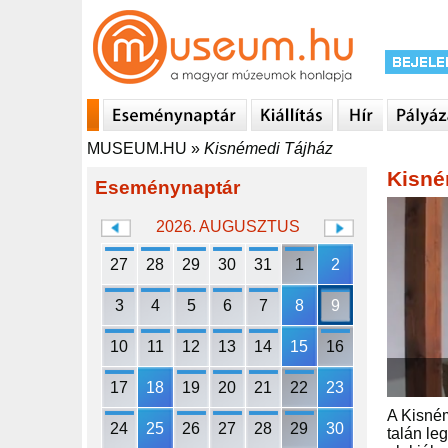
MUSEUM.HU
»
Kisnémedi Tájház
Kisné
Eseménynaptár
2026. AUGUSZTUS
27
28
29
30
31
1
2
3
4
5
6
7
8
9
10
11
12
13
14
15
16
17
18
19
20
21
22
23
A Kisném
24
25
26
27
28
29
30
talán le