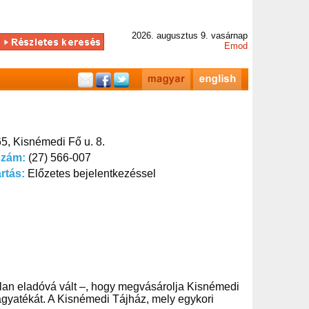
2026. augusztus 9. vasárnap
Emod
5, Kisnémedi Fő u. 8.
szám:
(27) 566-007
artás:
Előzetes bejelentkezéssel
tlan eladóvá vált –, hogy megvásárolja Kisnémedi
hagyatékát. A Kisnémedi Tájház, mely egykori