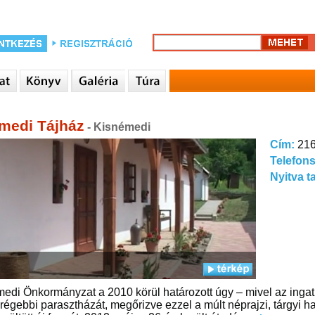
medi Tájház
- Kisnémedi
Cím:
216
Telefon
Nyitva t
edi Önkormányzat a 2010 körül határozott úgy – mivel az inga
grégebbi parasztházát, megőrizve ezzel a múlt néprajzi, tárgyi 