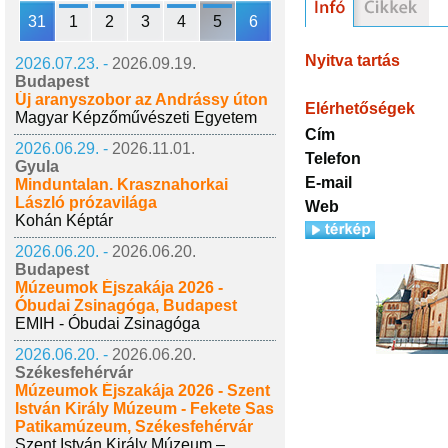
31
1
2
3
4
5
6
Nyitva tartás
2026.07.23. -
2026.09.19.
Budapest
Új aranyszobor az Andrássy úton
Elérhetőségek
Magyar Képzőművészeti Egyetem
Cím
2026.06.29. -
2026.11.01.
Telefon
Gyula
E-mail
Minduntalan. Krasznahorkai
László prózavilága
Web
Kohán Képtár
2026.06.20. -
2026.06.20.
Budapest
Múzeumok Éjszakája 2026 -
Óbudai Zsinagóga, Budapest
EMIH - Óbudai Zsinagóga
2026.06.20. -
2026.06.20.
Székesfehérvár
Múzeumok Éjszakája 2026 - Szent
István Király Múzeum - Fekete Sas
Patikamúzeum, Székesfehérvár
Szent István Király Múzeum –