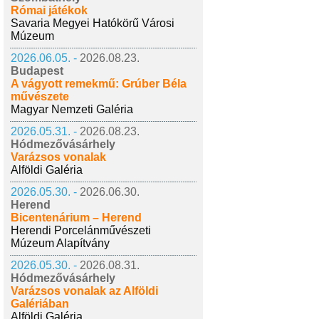
Római játékok
Savaria Megyei Hatókörű Városi
Múzeum
2026.06.05. -
2026.08.23.
Budapest
A vágyott remekmű: Grúber Béla
művészete
Magyar Nemzeti Galéria
2026.05.31. -
2026.08.23.
Hódmezővásárhely
Varázsos vonalak
Alföldi Galéria
2026.05.30. -
2026.06.30.
Herend
Bicentenárium – Herend
Herendi Porcelánművészeti
Múzeum Alapítvány
2026.05.30. -
2026.08.31.
Hódmezővásárhely
Varázsos vonalak az Alföldi
Galériában
Alföldi Galéria