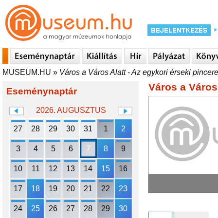
MUSEUM.HU
»
Város a Város Alatt - Az egykori érseki pincer
Város a Város 
Eseménynaptár
2026. AUGUSZTUS
27
28
29
30
31
1
2
3
4
5
6
7
8
9
10
11
12
13
14
15
16
17
18
19
20
21
22
23
24
25
26
27
28
29
30