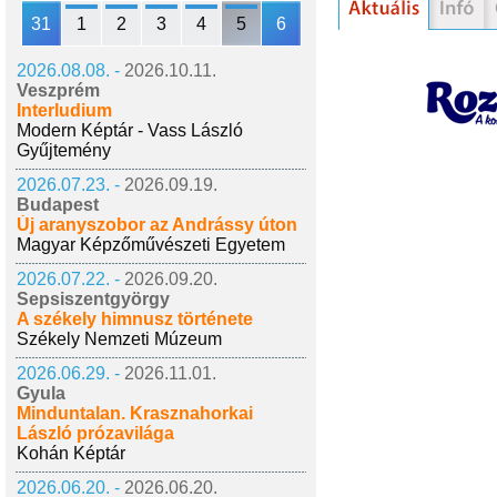
31
1
2
3
4
5
6
2026.08.08. -
2026.10.11.
Veszprém
Interludium
Modern Képtár - Vass László
Gyűjtemény
2026.07.23. -
2026.09.19.
Budapest
Új aranyszobor az Andrássy úton
Magyar Képzőművészeti Egyetem
2026.07.22. -
2026.09.20.
Sepsiszentgyörgy
A székely himnusz története
Székely Nemzeti Múzeum
2026.06.29. -
2026.11.01.
Gyula
Minduntalan. Krasznahorkai
László prózavilága
Kohán Képtár
2026.06.20. -
2026.06.20.