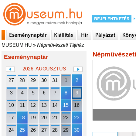
MUSEUM.HU
»
Népművészeti Tájház
Népművészeti
Eseménynaptár
2026. AUGUSZTUS
27
28
29
30
31
1
2
3
4
5
6
7
8
9
10
11
12
13
14
15
16
17
18
19
20
21
22
23
24
25
26
27
28
29
30