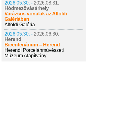
2026.05.30. -
2026.08.31.
Hódmezővásárhely
Varázsos vonalak az Alföldi
Galériában
Alföldi Galéria
2026.05.30. -
2026.06.30.
Herend
Bicentenárium – Herend
Herendi Porcelánművészeti
Múzeum Alapítvány