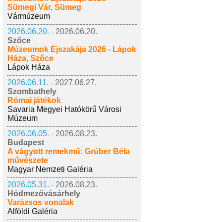
Sümegi Vár, Sümeg
Vármúzeum
2026.06.20. -
2026.06.20.
Szőce
Múzeumok Éjszakája 2026 - Lápok
Háza, Szőce
Lápok Háza
2026.06.11. -
2027.06.27.
Szombathely
Római játékok
Savaria Megyei Hatókörű Városi
Múzeum
2026.06.05. -
2026.08.23.
Budapest
A vágyott remekmű: Grúber Béla
művészete
Magyar Nemzeti Galéria
2026.05.31. -
2026.08.23.
Hódmezővásárhely
Varázsos vonalak
Alföldi Galéria