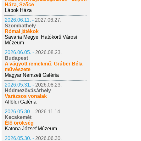
Háza, Szőce
Lápok Háza
2026.06.11. -
2027.06.27.
Szombathely
Római játékok
Savaria Megyei Hatókörű Városi
Múzeum
2026.06.05. -
2026.08.23.
Budapest
A vágyott remekmű: Grúber Béla
művészete
Magyar Nemzeti Galéria
2026.05.31. -
2026.08.23.
Hódmezővásárhely
Varázsos vonalak
Alföldi Galéria
2026.05.30. -
2026.11.14.
Kecskemét
Élő örökség
Katona József Múzeum
2026.05.30. -
2026.06.30.