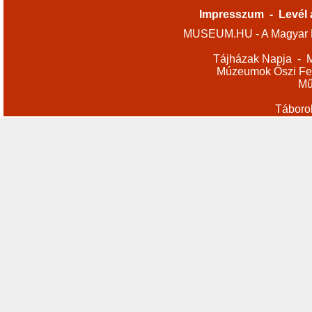
Impresszum
-
Levél 
MUSEUM.HU - A Magyar M
Tájházak Napja
-
M
Múzeumok Őszi Fes
Mű
Táboro