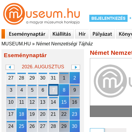
MUSEUM.HU
»
Német Nemzetiségi Tájház
Német Nemzet
Eseménynaptár
2026. AUGUSZTUS
27
28
29
30
31
1
2
3
4
5
6
7
8
9
10
11
12
13
14
15
16
17
18
19
20
21
22
23
24
25
26
27
28
29
30