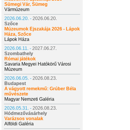
Sümegi Vár, Sümeg
Vármúzeum
2026.06.20. -
2026.06.20.
Szőce
Múzeumok Éjszakája 2026 - Lápok
Háza, Szőce
Lápok Háza
2026.06.11. -
2027.06.27.
Szombathely
Római játékok
Savaria Megyei Hatókörű Városi
Múzeum
2026.06.05. -
2026.08.23.
Budapest
A vágyott remekmű: Grúber Béla
művészete
Magyar Nemzeti Galéria
2026.05.31. -
2026.08.23.
Hódmezővásárhely
Varázsos vonalak
Alföldi Galéria