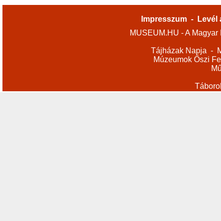
Impresszum
-
Levél 
MUSEUM.HU - A Magyar M
Tájházak Napja
-
M
Múzeumok Őszi Fes
Mű
Táboro