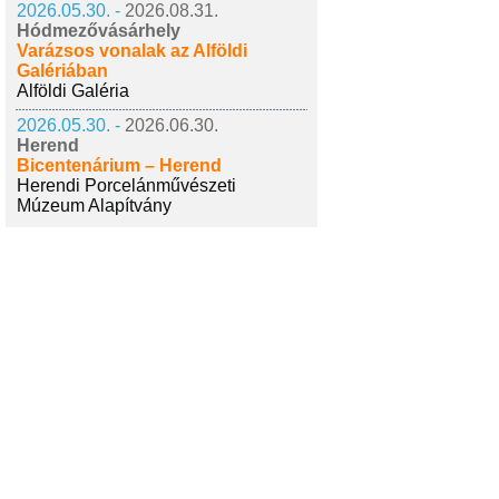
2026.05.30. -
2026.08.31.
Hódmezővásárhely
Varázsos vonalak az Alföldi
Galériában
Alföldi Galéria
2026.05.30. -
2026.06.30.
Herend
Bicentenárium – Herend
Herendi Porcelánművészeti
Múzeum Alapítvány