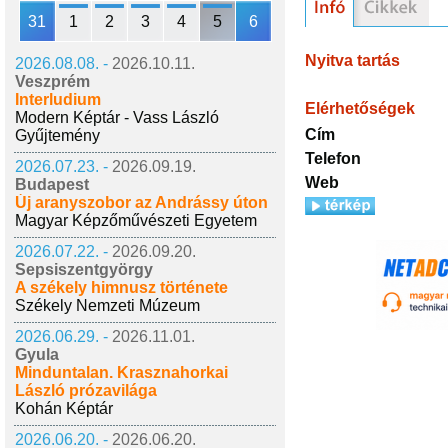
31
1
2
3
4
5
6
Nyitva tartás
2026.08.08. -
2026.10.11.
Veszprém
Interludium
Elérhetőségek
Modern Képtár - Vass László
Cím
Gyűjtemény
Telefon
2026.07.23. -
2026.09.19.
Web
Budapest
Új aranyszobor az Andrássy úton
Magyar Képzőművészeti Egyetem
2026.07.22. -
2026.09.20.
Sepsiszentgyörgy
A székely himnusz története
Székely Nemzeti Múzeum
2026.06.29. -
2026.11.01.
Gyula
Minduntalan. Krasznahorkai
László prózavilága
Kohán Képtár
2026.06.20. -
2026.06.20.