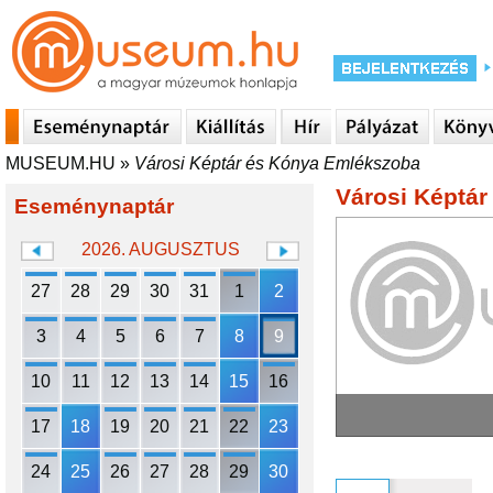
MUSEUM.HU
»
Városi Képtár és Kónya Emlékszoba
Városi Képtá
Eseménynaptár
2026. AUGUSZTUS
27
28
29
30
31
1
2
3
4
5
6
7
8
9
10
11
12
13
14
15
16
17
18
19
20
21
22
23
24
25
26
27
28
29
30