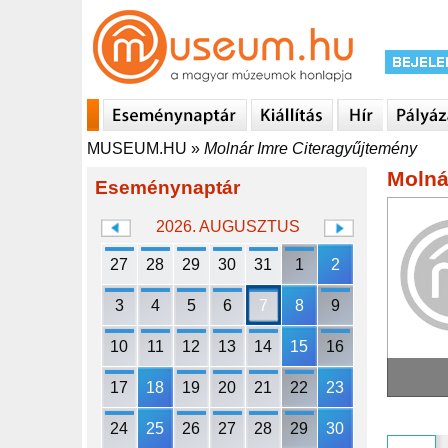
MUSEUM.HU
»
Molnár Imre Citeragyűjtemény
Molná
Eseménynaptár
2026. AUGUSZTUS
27
28
29
30
31
1
2
3
4
5
6
7
8
9
10
11
12
13
14
15
16
17
18
19
20
21
22
23
24
25
26
27
28
29
30