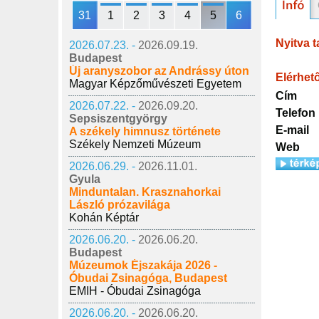
31
1
2
3
4
5
6
Nyitva t
2026.07.23. -
2026.09.19.
Budapest
Új aranyszobor az Andrássy úton
Elérhet
Magyar Képzőművészeti Egyetem
Cím
2026.07.22. -
2026.09.20.
Telefon
Sepsiszentgyörgy
E-mail
A székely himnusz története
Székely Nemzeti Múzeum
Web
2026.06.29. -
2026.11.01.
Gyula
Minduntalan. Krasznahorkai
László prózavilága
Kohán Képtár
2026.06.20. -
2026.06.20.
Budapest
Múzeumok Éjszakája 2026 -
Óbudai Zsinagóga, Budapest
EMIH - Óbudai Zsinagóga
2026.06.20. -
2026.06.20.