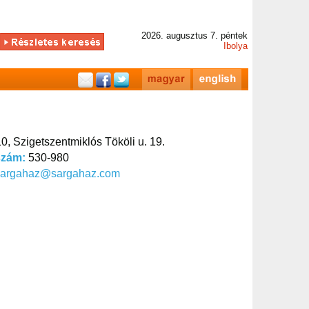
2026. augusztus 7. péntek
Ibolya
0, Szigetszentmiklós Tököli u. 19.
szám:
530-980
sargahaz@sargahaz.com