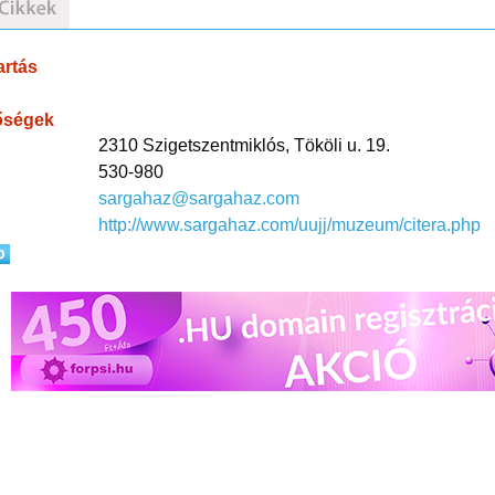
artás
őségek
2310 Szigetszentmiklós, Tököli u. 19.
530-980
sargahaz@sargahaz.com
http://www.sargahaz.com/uujj/muzeum/citera.php