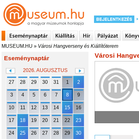
MUSEUM.HU
»
Városi Hangverseny és Kiállítóterem
Városi Hangve
Eseménynaptár
2026. AUGUSZTUS
27
28
29
30
31
1
2
3
4
5
6
7
8
9
10
11
12
13
14
15
16
17
18
19
20
21
22
23
24
25
26
27
28
29
30