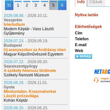
31
1
2
3
4
5
6
Nyitva tartás
2026.08.08. -
2026.10.11.
Veszprém
Interludium
Elérhetőségek
Modern Képtár - Vass László
Cím
Gyűjtemény
Telefon
2026.07.23. -
2026.09.19.
E-mail
Budapest
Új aranyszobor az Andrássy úton
Web
Magyar Képzőművészeti Egyetem
2026.07.22. -
2026.09.20.
Sepsiszentgyörgy
A székely himnusz története
Székely Nemzeti Múzeum
2026.06.29. -
2026.11.01.
Gyula
Minduntalan. Krasznahorkai
László prózavilága
Kohán Képtár
2026.06.20. -
2026.06.20.