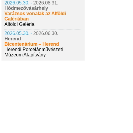
2026.05.30. -
2026.08.31.
Hódmezővásárhely
Varázsos vonalak az Alföldi
Galériában
Alföldi Galéria
2026.05.30. -
2026.06.30.
Herend
Bicentenárium – Herend
Herendi Porcelánművészeti
Múzeum Alapítvány