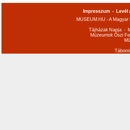
Impresszum
-
Levél 
MUSEUM.HU - A Magyar M
Tájházak Napja
-
M
Múzeumok Őszi Fes
Mű
Táboro