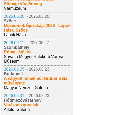
Sümegi Vár, Sümeg
Vármúzeum
2026.06.20. -
2026.06.20.
Szőce
Múzeumok Éjszakája 2026 - Lápok
Háza, Szőce
Lápok Háza
2026.06.11. -
2027.06.27.
Szombathely
Római játékok
Savaria Megyei Hatókörű Városi
Múzeum
2026.06.05. -
2026.08.23.
Budapest
A vágyott remekmű: Grúber Béla
művészete
Magyar Nemzeti Galéria
2026.05.31. -
2026.08.23.
Hódmezővásárhely
Varázsos vonalak
Alföldi Galéria