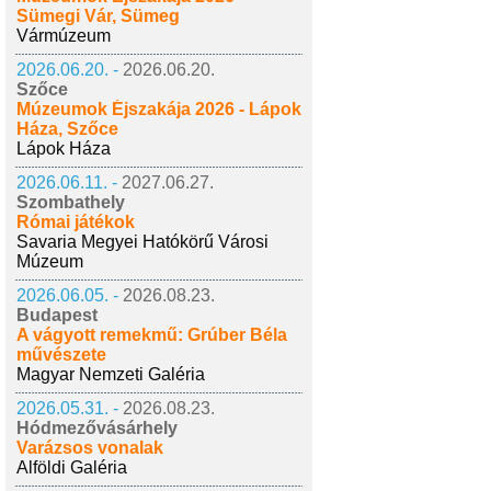
Sümegi Vár, Sümeg
Vármúzeum
2026.06.20. -
2026.06.20.
Szőce
Múzeumok Éjszakája 2026 - Lápok
Háza, Szőce
Lápok Háza
2026.06.11. -
2027.06.27.
Szombathely
Római játékok
Savaria Megyei Hatókörű Városi
Múzeum
2026.06.05. -
2026.08.23.
Budapest
A vágyott remekmű: Grúber Béla
művészete
Magyar Nemzeti Galéria
2026.05.31. -
2026.08.23.
Hódmezővásárhely
Varázsos vonalak
Alföldi Galéria