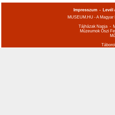
Impresszum
-
Levél 
MUSEUM.HU - A Magyar M
Tájházak Napja
-
M
Múzeumok Őszi Fes
Mű
Táboro