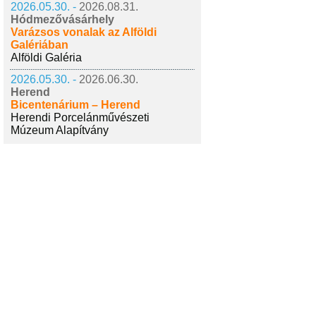
2026.05.30. -
2026.08.31.
Hódmezővásárhely
Varázsos vonalak az Alföldi
Galériában
Alföldi Galéria
2026.05.30. -
2026.06.30.
Herend
Bicentenárium – Herend
Herendi Porcelánművészeti
Múzeum Alapítvány