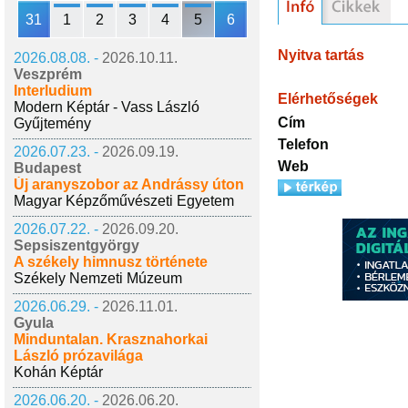
31
1
2
3
4
5
6
Nyitva tartás
2026.08.08. -
2026.10.11.
Veszprém
Interludium
Elérhetőségek
Modern Képtár - Vass László
Cím
Gyűjtemény
Telefon
2026.07.23. -
2026.09.19.
Web
Budapest
Új aranyszobor az Andrássy úton
Magyar Képzőművészeti Egyetem
2026.07.22. -
2026.09.20.
Sepsiszentgyörgy
A székely himnusz története
Székely Nemzeti Múzeum
2026.06.29. -
2026.11.01.
Gyula
Minduntalan. Krasznahorkai
László prózavilága
Kohán Képtár
2026.06.20. -
2026.06.20.