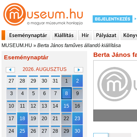
MUSEUM.HU
»
Berta János faműves állandó kiállítása
Berta János f
Eseménynaptár
2026. AUGUSZTUS
27
28
29
30
31
1
2
3
4
5
6
7
8
9
10
11
12
13
14
15
16
17
18
19
20
21
22
23
24
25
26
27
28
29
30