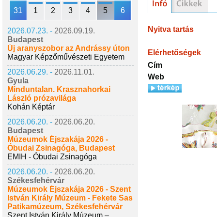
31
1
2
3
4
5
6
Nyitva tartás
2026.07.23. -
2026.09.19.
Budapest
Új aranyszobor az Andrássy úton
Elérhetőségek
Magyar Képzőművészeti Egyetem
Cím
2026.06.29. -
2026.11.01.
Web
Gyula
Minduntalan. Krasznahorkai
László prózavilága
Kohán Képtár
2026.06.20. -
2026.06.20.
Budapest
Múzeumok Éjszakája 2026 -
Óbudai Zsinagóga, Budapest
EMIH - Óbudai Zsinagóga
2026.06.20. -
2026.06.20.
Székesfehérvár
Múzeumok Éjszakája 2026 - Szent
István Király Múzeum - Fekete Sas
Patikamúzeum, Székesfehérvár
Szent István Király Múzeum –