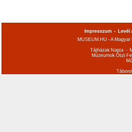
Impresszum
-
Levél 
MUSEUM.HU - A Magyar M
Tájházak Napja
-
M
Múzeumok Őszi Fes
Mű
Táboro