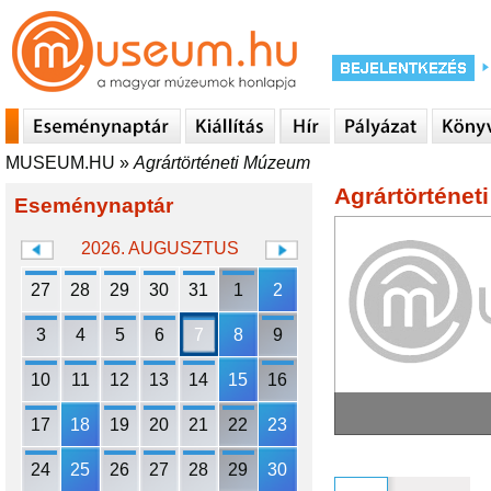
MUSEUM.HU
»
Agrártörténeti Múzeum
Agrártörténe
Eseménynaptár
2026. AUGUSZTUS
27
28
29
30
31
1
2
3
4
5
6
7
8
9
10
11
12
13
14
15
16
17
18
19
20
21
22
23
24
25
26
27
28
29
30