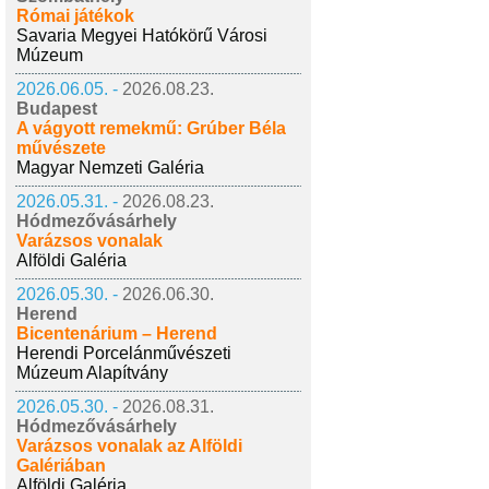
Római játékok
Savaria Megyei Hatókörű Városi
Múzeum
2026.06.05. -
2026.08.23.
Budapest
A vágyott remekmű: Grúber Béla
művészete
Magyar Nemzeti Galéria
2026.05.31. -
2026.08.23.
Hódmezővásárhely
Varázsos vonalak
Alföldi Galéria
2026.05.30. -
2026.06.30.
Herend
Bicentenárium – Herend
Herendi Porcelánművészeti
Múzeum Alapítvány
2026.05.30. -
2026.08.31.
Hódmezővásárhely
Varázsos vonalak az Alföldi
Galériában
Alföldi Galéria