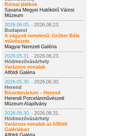
Római játékok
Savaria Megyei Hatókörű Városi
Múzeum
2026.06.05. -
2026.08.23.
Budapest
A vágyott remekmű: Grúber Béla
művészete
Magyar Nemzeti Galéria
2026.05.31. -
2026.08.23.
Hódmezővásárhely
Varázsos vonalak
Alföldi Galéria
2026.05.30. -
2026.06.30.
Herend
Bicentenárium – Herend
Herendi Porcelánművészeti
Múzeum Alapítvány
2026.05.30. -
2026.08.31.
Hódmezővásárhely
Varázsos vonalak az Alföldi
Galériában
Alföldi Galéria