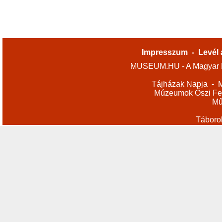
Impresszum
-
Levél 
MUSEUM.HU - A Magyar M
Tájházak Napja
-
M
Múzeumok Őszi Fes
Mű
Táboro