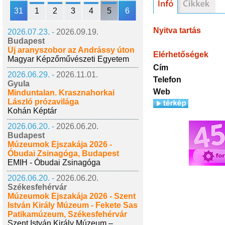
31
1
2
3
4
5
6
Nyitva tartás
2026.07.23. -
2026.09.19.
Budapest
Új aranyszobor az Andrássy úton
Elérhetőségek
Magyar Képzőművészeti Egyetem
Cím
2026.06.29. -
2026.11.01.
Telefon
Gyula
Web
Minduntalan. Krasznahorkai
László prózavilága
Kohán Képtár
2026.06.20. -
2026.06.20.
Budapest
Múzeumok Éjszakája 2026 -
Óbudai Zsinagóga, Budapest
EMIH - Óbudai Zsinagóga
2026.06.20. -
2026.06.20.
Székesfehérvár
Múzeumok Éjszakája 2026 - Szent
István Király Múzeum - Fekete Sas
Patikamúzeum, Székesfehérvár
Szent István Király Múzeum –