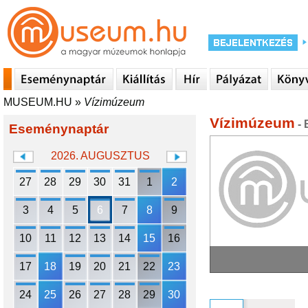
MUSEUM.HU
»
Vízimúzeum
Vízimúzeum
- 
Eseménynaptár
2026. AUGUSZTUS
27
28
29
30
31
1
2
3
4
5
6
7
8
9
10
11
12
13
14
15
16
17
18
19
20
21
22
23
24
25
26
27
28
29
30