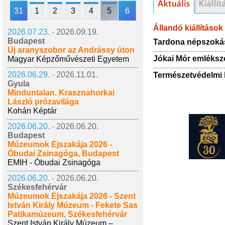
31
1
2
3
4
5
6
Állandó kiállítások
2026.07.23. -
2026.09.19.
Budapest
Tardona népszoká
Új aranyszobor az Andrássy úton
Jókai Mór emléks
Magyar Képzőművészeti Egyetem
2026.06.29. -
2026.11.01.
Természetvédelmi k
Gyula
Minduntalan. Krasznahorkai
László prózavilága
Kohán Képtár
2026.06.20. -
2026.06.20.
Budapest
Múzeumok Éjszakája 2026 -
Óbudai Zsinagóga, Budapest
EMIH - Óbudai Zsinagóga
2026.06.20. -
2026.06.20.
Székesfehérvár
Múzeumok Éjszakája 2026 - Szent
István Király Múzeum - Fekete Sas
Patikamúzeum, Székesfehérvár
Szent István Király Múzeum –