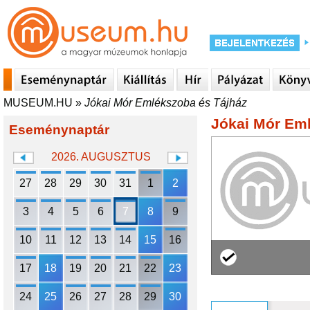
MUSEUM.HU
»
Jókai Mór Emlékszoba és Tájház
Jókai Mór Em
Eseménynaptár
2026. AUGUSZTUS
27
28
29
30
31
1
2
3
4
5
6
7
8
9
10
11
12
13
14
15
16
17
18
19
20
21
22
23
24
25
26
27
28
29
30