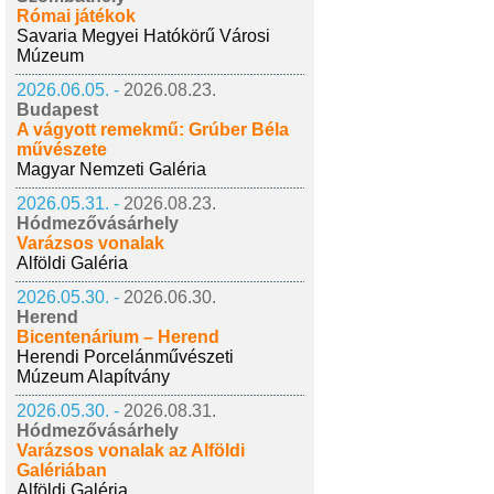
Római játékok
Savaria Megyei Hatókörű Városi
Múzeum
2026.06.05. -
2026.08.23.
Budapest
A vágyott remekmű: Grúber Béla
művészete
Magyar Nemzeti Galéria
2026.05.31. -
2026.08.23.
Hódmezővásárhely
Varázsos vonalak
Alföldi Galéria
2026.05.30. -
2026.06.30.
Herend
Bicentenárium – Herend
Herendi Porcelánművészeti
Múzeum Alapítvány
2026.05.30. -
2026.08.31.
Hódmezővásárhely
Varázsos vonalak az Alföldi
Galériában
Alföldi Galéria