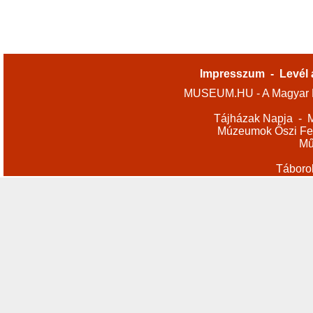
Impresszum
-
Levél 
MUSEUM.HU - A Magyar M
Tájházak Napja
-
M
Múzeumok Őszi Fes
Mű
Táboro