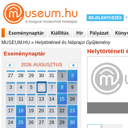
MUSEUM.HU
»
Helytörténeti és Néprajzi Gyűjtemény
Helytörténeti
Eseménynaptár
2026. AUGUSZTUS
27
28
29
30
31
1
2
3
4
5
6
7
8
9
10
11
12
13
14
15
16
17
18
19
20
21
22
23
24
25
26
27
28
29
30