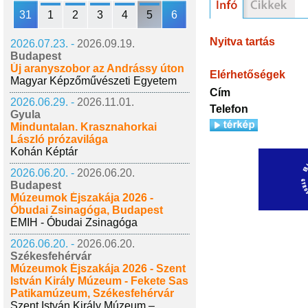
31
1
2
3
4
5
6
Nyitva tartás
2026.07.23. -
2026.09.19.
Budapest
Új aranyszobor az Andrássy úton
Elérhetőségek
Magyar Képzőművészeti Egyetem
Cím
2026.06.29. -
2026.11.01.
Telefon
Gyula
Minduntalan. Krasznahorkai
László prózavilága
Kohán Képtár
2026.06.20. -
2026.06.20.
Budapest
Múzeumok Éjszakája 2026 -
Óbudai Zsinagóga, Budapest
EMIH - Óbudai Zsinagóga
2026.06.20. -
2026.06.20.
Székesfehérvár
Múzeumok Éjszakája 2026 - Szent
István Király Múzeum - Fekete Sas
Patikamúzeum, Székesfehérvár
Szent István Király Múzeum –