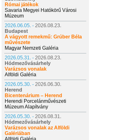
Római játékok
Savaria Megyei Hatókörű Városi
Múzeum
2026.06.05. -
2026.08.23.
Budapest
A vágyott remekmű: Grúber Béla
művészete
Magyar Nemzeti Galéria
2026.05.31. -
2026.08.23.
Hódmezővásárhely
Varázsos vonalak
Alföldi Galéria
2026.05.30. -
2026.06.30.
Herend
Bicentenárium – Herend
Herendi Porcelánművészeti
Múzeum Alapítvány
2026.05.30. -
2026.08.31.
Hódmezővásárhely
Varázsos vonalak az Alföldi
Galériában
Alföldi Galéria