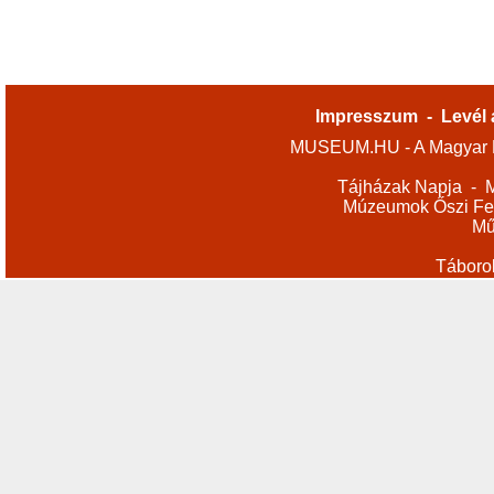
Impresszum
-
Levél 
MUSEUM.HU - A Magyar M
Tájházak Napja
-
M
Múzeumok Őszi Fes
Mű
Táboro