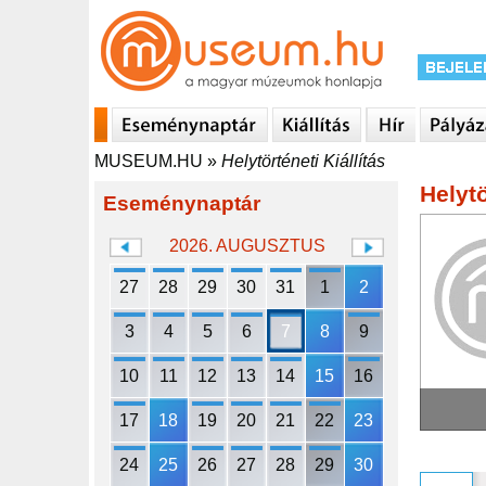
MUSEUM.HU
»
Helytörténeti Kiállítás
Helytö
Eseménynaptár
2026. AUGUSZTUS
27
28
29
30
31
1
2
3
4
5
6
7
8
9
10
11
12
13
14
15
16
17
18
19
20
21
22
23
24
25
26
27
28
29
30