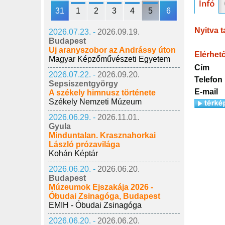
31
1
2
3
4
5
6
Nyitva t
2026.07.23. -
2026.09.19.
Budapest
Új aranyszobor az Andrássy úton
Elérhet
Magyar Képzőművészeti Egyetem
Cím
2026.07.22. -
2026.09.20.
Telefon
Sepsiszentgyörgy
E-mail
A székely himnusz története
Székely Nemzeti Múzeum
2026.06.29. -
2026.11.01.
Gyula
Minduntalan. Krasznahorkai
László prózavilága
Kohán Képtár
2026.06.20. -
2026.06.20.
Budapest
Múzeumok Éjszakája 2026 -
Óbudai Zsinagóga, Budapest
EMIH - Óbudai Zsinagóga
2026.06.20. -
2026.06.20.