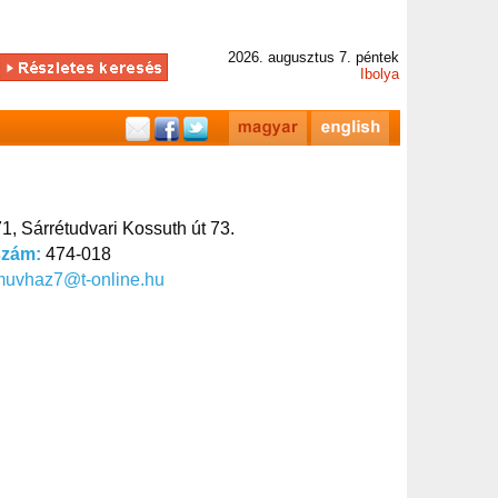
2026. augusztus 7. péntek
Ibolya
1, Sárrétudvari Kossuth út 73.
szám:
474-018
muvhaz7@t-online.hu