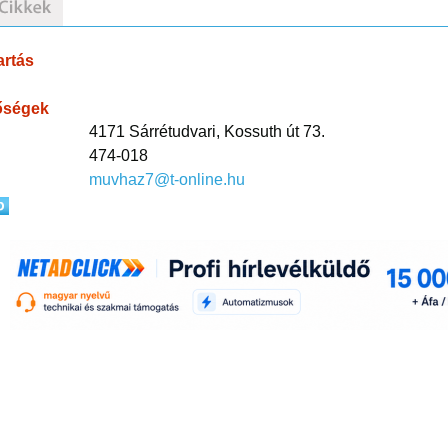
artás
őségek
4171 Sárrétudvari, Kossuth út 73.
474-018
muvhaz7@t-online.hu