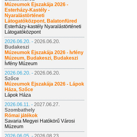
Múzeumok Éjszakája 2026 -
Esterházy-Kastély -
Nyaralástörténeti
Látogatóközpont, Balatonfüred
Esterházy-kastély Nyaralástörténeti
Látogatóközpont
2026.06.20. -
2026.06.20.
Budakeszi
Múzeumok Éjszakája 2026 - Ívfény
Múzeum, Budakeszi, Budakeszi
Ívfény Múzeum
2026.06.20. -
2026.06.20.
Szőce
Múzeumok Éjszakája 2026 - Lápok
Háza, Szőce
Lápok Háza
2026.06.11. -
2027.06.27.
Szombathely
Római játékok
Savaria Megyei Hatókörű Városi
Múzeum
2026.06.05. -
2026.08.23.