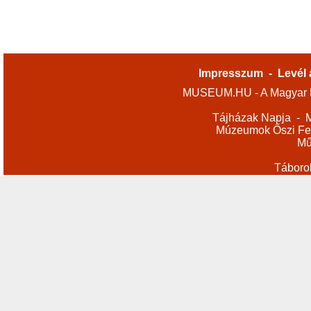
Impresszum
-
Levél 
MUSEUM.HU - A Magyar M
Tájházak Napja
-
M
Múzeumok Őszi Fes
Mű
Táboro