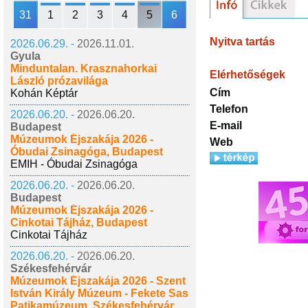
31
1
2
3
4
5
6
Nyitva tartás
2026.06.29. -
2026.11.01.
Gyula
Minduntalan. Krasznahorkai
Elérhetőségek
László prózavilága
Cím
Kohán Képtár
Telefon
2026.06.20. -
2026.06.20.
E-mail
Budapest
Múzeumok Éjszakája 2026 -
Web
Óbudai Zsinagóga, Budapest
EMIH - Óbudai Zsinagóga
2026.06.20. -
2026.06.20.
Budapest
Múzeumok Éjszakája 2026 -
Cinkotai Tájház, Budapest
Cinkotai Tájház
2026.06.20. -
2026.06.20.
Székesfehérvár
Múzeumok Éjszakája 2026 - Szent
István Király Múzeum - Fekete Sas
Patikamúzeum, Székesfehérvár