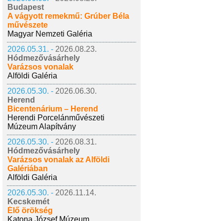
Budapest
A vágyott remekmű: Grúber Béla
művészete
Magyar Nemzeti Galéria
2026.05.31. -
2026.08.23.
Hódmezővásárhely
Varázsos vonalak
Alföldi Galéria
2026.05.30. -
2026.06.30.
Herend
Bicentenárium – Herend
Herendi Porcelánművészeti
Múzeum Alapítvány
2026.05.30. -
2026.08.31.
Hódmezővásárhely
Varázsos vonalak az Alföldi
Galériában
Alföldi Galéria
2026.05.30. -
2026.11.14.
Kecskemét
Élő örökség
Katona József Múzeum