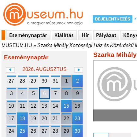
MUSEUM.HU
»
Szarka Mihály Közösségi Ház és Közérdekű M
Szarka Mihály
Eseménynaptár
2026. AUGUSZTUS
27
28
29
30
31
1
2
3
4
5
6
7
8
9
10
11
12
13
14
15
16
17
18
19
20
21
22
23
24
25
26
27
28
29
30