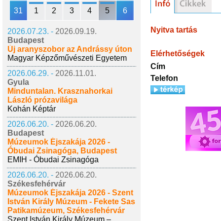
31
1
2
3
4
5
6
Nyitva tartás
2026.07.23. -
2026.09.19.
Budapest
Új aranyszobor az Andrássy úton
Elérhetőségek
Magyar Képzőművészeti Egyetem
Cím
2026.06.29. -
2026.11.01.
Telefon
Gyula
Minduntalan. Krasznahorkai
László prózavilága
Kohán Képtár
2026.06.20. -
2026.06.20.
Budapest
Múzeumok Éjszakája 2026 -
Óbudai Zsinagóga, Budapest
EMIH - Óbudai Zsinagóga
2026.06.20. -
2026.06.20.
Székesfehérvár
Múzeumok Éjszakája 2026 - Szent
István Király Múzeum - Fekete Sas
Patikamúzeum, Székesfehérvár
Szent István Király Múzeum –