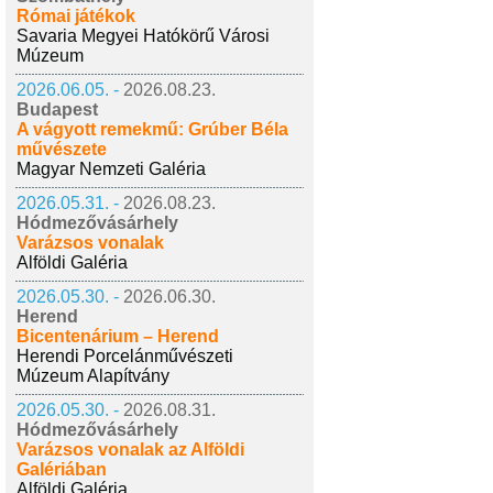
Római játékok
Savaria Megyei Hatókörű Városi
Múzeum
2026.06.05. -
2026.08.23.
Budapest
A vágyott remekmű: Grúber Béla
művészete
Magyar Nemzeti Galéria
2026.05.31. -
2026.08.23.
Hódmezővásárhely
Varázsos vonalak
Alföldi Galéria
2026.05.30. -
2026.06.30.
Herend
Bicentenárium – Herend
Herendi Porcelánművészeti
Múzeum Alapítvány
2026.05.30. -
2026.08.31.
Hódmezővásárhely
Varázsos vonalak az Alföldi
Galériában
Alföldi Galéria