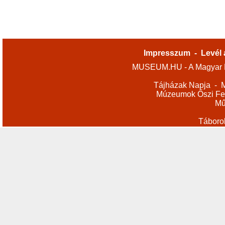
Impresszum
-
Levél 
MUSEUM.HU - A Magyar M
Tájházak Napja
-
M
Múzeumok Őszi Fes
Mű
Táboro