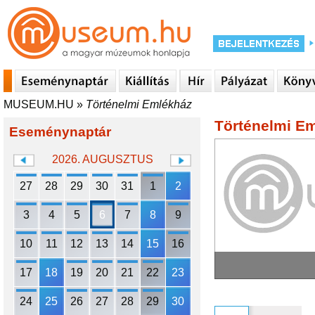
MUSEUM.HU
»
Történelmi Emlékház
Történelmi E
Eseménynaptár
2026. AUGUSZTUS
27
28
29
30
31
1
2
3
4
5
6
7
8
9
10
11
12
13
14
15
16
17
18
19
20
21
22
23
24
25
26
27
28
29
30