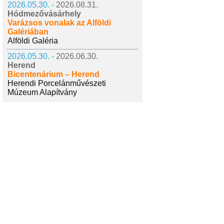
2026.05.30. -
2026.08.31.
Hódmezővásárhely
Varázsos vonalak az Alföldi
Galériában
Alföldi Galéria
2026.05.30. -
2026.06.30.
Herend
Bicentenárium – Herend
Herendi Porcelánművészeti
Múzeum Alapítvány