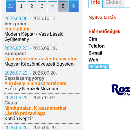
31
1
2
3
4
5
6
Nyitva tartás
2026.08.08. -
2026.10.11.
Veszprém
Interludium
Elérhetőségek
Modern Képtár - Vass László
Cím
Gyűjtemény
Telefon
2026.07.23. -
2026.09.19.
E-mail
Budapest
Új aranyszobor az Andrássy úton
Web
Magyar Képzőművészeti Egyetem
2026.07.22. -
2026.09.20.
Sepsiszentgyörgy
A székely himnusz története
Székely Nemzeti Múzeum
2026.06.29. -
2026.11.01.
Gyula
Minduntalan. Krasznahorkai
László prózavilága
Kohán Képtár
2026.06.20. -
2026.06.20.