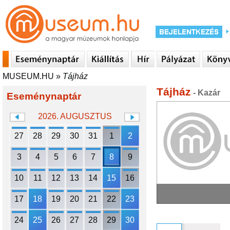
MUSEUM.HU
»
Tájház
Tájház
- Kazár
Eseménynaptár
2026. AUGUSZTUS
27
28
29
30
31
1
2
3
4
5
6
7
8
9
10
11
12
13
14
15
16
17
18
19
20
21
22
23
24
25
26
27
28
29
30