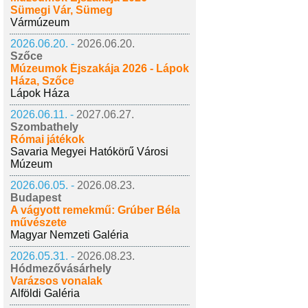
Sümegi Vár, Sümeg
Vármúzeum
2026.06.20. -
2026.06.20.
Szőce
Múzeumok Éjszakája 2026 - Lápok
Háza, Szőce
Lápok Háza
2026.06.11. -
2027.06.27.
Szombathely
Római játékok
Savaria Megyei Hatókörű Városi
Múzeum
2026.06.05. -
2026.08.23.
Budapest
A vágyott remekmű: Grúber Béla
művészete
Magyar Nemzeti Galéria
2026.05.31. -
2026.08.23.
Hódmezővásárhely
Varázsos vonalak
Alföldi Galéria