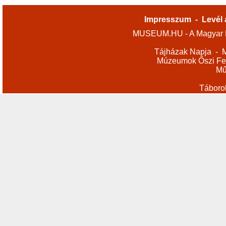
Impresszum
-
Levél 
MUSEUM.HU - A Magyar M
Tájházak Napja
-
M
Múzeumok Őszi Fes
Mű
Táboro