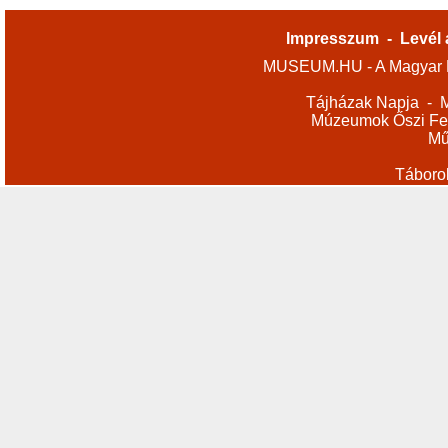
Impresszum
-
Levél 
MUSEUM.HU - A Magyar M
Tájházak Napja
-
M
Múzeumok Őszi Fes
Mű
Táboro