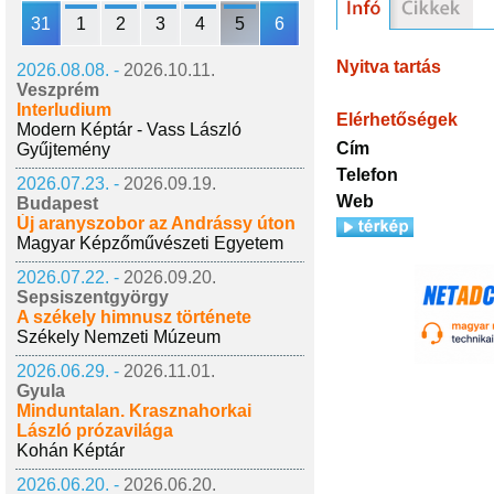
31
1
2
3
4
5
6
Nyitva tartás
2026.08.08. -
2026.10.11.
Veszprém
Interludium
Elérhetőségek
Modern Képtár - Vass László
Cím
Gyűjtemény
Telefon
2026.07.23. -
2026.09.19.
Web
Budapest
Új aranyszobor az Andrássy úton
Magyar Képzőművészeti Egyetem
2026.07.22. -
2026.09.20.
Sepsiszentgyörgy
A székely himnusz története
Székely Nemzeti Múzeum
2026.06.29. -
2026.11.01.
Gyula
Minduntalan. Krasznahorkai
László prózavilága
Kohán Képtár
2026.06.20. -
2026.06.20.