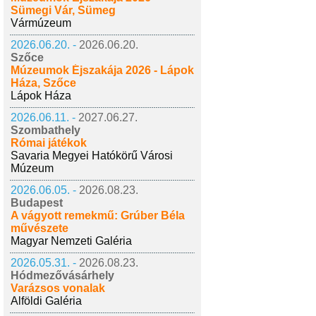
Sümegi Vár, Sümeg
Vármúzeum
2026.06.20. -
2026.06.20.
Szőce
Múzeumok Éjszakája 2026 - Lápok
Háza, Szőce
Lápok Háza
2026.06.11. -
2027.06.27.
Szombathely
Római játékok
Savaria Megyei Hatókörű Városi
Múzeum
2026.06.05. -
2026.08.23.
Budapest
A vágyott remekmű: Grúber Béla
művészete
Magyar Nemzeti Galéria
2026.05.31. -
2026.08.23.
Hódmezővásárhely
Varázsos vonalak
Alföldi Galéria