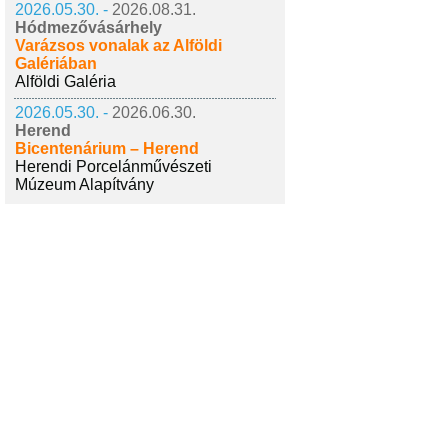
2026.05.30. -
2026.08.31.
Hódmezővásárhely
Varázsos vonalak az Alföldi
Galériában
Alföldi Galéria
2026.05.30. -
2026.06.30.
Herend
Bicentenárium – Herend
Herendi Porcelánművészeti
Múzeum Alapítvány