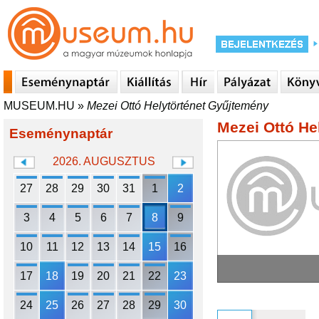
MUSEUM.HU
»
Mezei Ottó Helytörténet Gyűjtemény
Mezei Ottó He
Eseménynaptár
2026. AUGUSZTUS
27
28
29
30
31
1
2
3
4
5
6
7
8
9
10
11
12
13
14
15
16
17
18
19
20
21
22
23
24
25
26
27
28
29
30