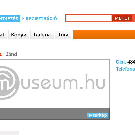
z
- Jánd
Cím:
484
Telefon