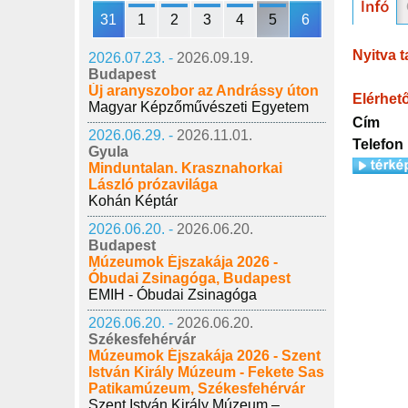
31
1
2
3
4
5
6
Nyitva t
2026.07.23. -
2026.09.19.
Budapest
Új aranyszobor az Andrássy úton
Elérhet
Magyar Képzőművészeti Egyetem
Cím
2026.06.29. -
2026.11.01.
Telefon
Gyula
Minduntalan. Krasznahorkai
László prózavilága
Kohán Képtár
2026.06.20. -
2026.06.20.
Budapest
Múzeumok Éjszakája 2026 -
Óbudai Zsinagóga, Budapest
EMIH - Óbudai Zsinagóga
2026.06.20. -
2026.06.20.
Székesfehérvár
Múzeumok Éjszakája 2026 - Szent
István Király Múzeum - Fekete Sas
Patikamúzeum, Székesfehérvár
Szent István Király Múzeum –