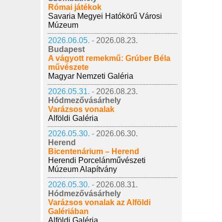
Római játékok
Savaria Megyei Hatókörű Városi
Múzeum
2026.06.05. -
2026.08.23.
Budapest
A vágyott remekmű: Grúber Béla
művészete
Magyar Nemzeti Galéria
2026.05.31. -
2026.08.23.
Hódmezővásárhely
Varázsos vonalak
Alföldi Galéria
2026.05.30. -
2026.06.30.
Herend
Bicentenárium – Herend
Herendi Porcelánművészeti
Múzeum Alapítvány
2026.05.30. -
2026.08.31.
Hódmezővásárhely
Varázsos vonalak az Alföldi
Galériában
Alföldi Galéria