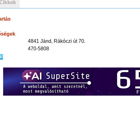
artás
őségek
4841 Jánd, Rákóczi út 70.
470-5808