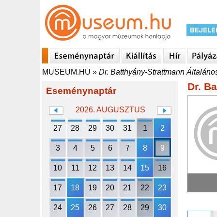
MUSEUM.HU
»
Dr. Batthyány-Strattmann Általán
Dr. B
Eseménynaptár
2026. AUGUSZTUS
27
28
29
30
31
1
2
3
4
5
6
7
8
9
10
11
12
13
14
15
16
17
18
19
20
21
22
23
24
25
26
27
28
29
30