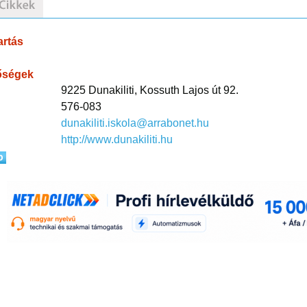
artás
őségek
9225 Dunakiliti, Kossuth Lajos út 92.
576-083
dunakiliti.iskola@arrabonet.hu
http://www.dunakiliti.hu