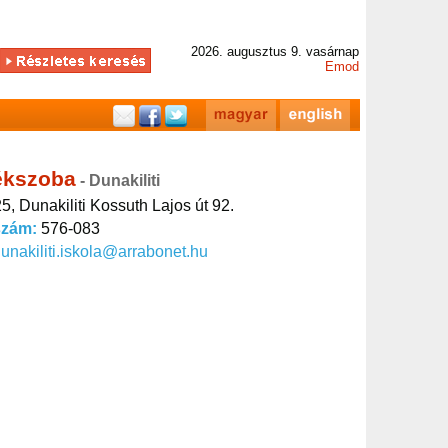
2026. augusztus 9. vasárnap
Emod
lékszoba
- Dunakiliti
5, Dunakiliti Kossuth Lajos út 92.
szám:
576-083
unakiliti.iskola@arrabonet.hu