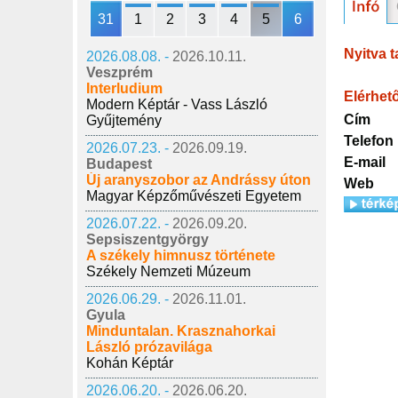
31
1
2
3
4
5
6
Nyitva t
2026.08.08. -
2026.10.11.
Veszprém
Interludium
Elérhet
Modern Képtár - Vass László
Cím
Gyűjtemény
Telefon
2026.07.23. -
2026.09.19.
E-mail
Budapest
Új aranyszobor az Andrássy úton
Web
Magyar Képzőművészeti Egyetem
2026.07.22. -
2026.09.20.
Sepsiszentgyörgy
A székely himnusz története
Székely Nemzeti Múzeum
2026.06.29. -
2026.11.01.
Gyula
Minduntalan. Krasznahorkai
László prózavilága
Kohán Képtár
2026.06.20. -
2026.06.20.