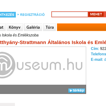
os Iskola és Emlékszoba
atthyány-Strattmann Általános Iskola és Em
Cím:
922
Telefon
E-mail:
d