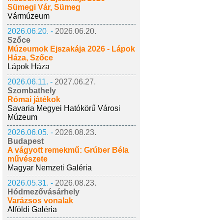
Sümegi Vár, Sümeg
Vármúzeum
2026.06.20. -
2026.06.20.
Szőce
Múzeumok Éjszakája 2026 - Lápok
Háza, Szőce
Lápok Háza
2026.06.11. -
2027.06.27.
Szombathely
Római játékok
Savaria Megyei Hatókörű Városi
Múzeum
2026.06.05. -
2026.08.23.
Budapest
A vágyott remekmű: Grúber Béla
művészete
Magyar Nemzeti Galéria
2026.05.31. -
2026.08.23.
Hódmezővásárhely
Varázsos vonalak
Alföldi Galéria