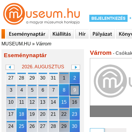
MUSEUM.HU
»
Várrom
Várrom
- Csóka
Eseménynaptár
2026. AUGUSZTUS
27
28
29
30
31
1
2
3
4
5
6
7
8
9
10
11
12
13
14
15
16
17
18
19
20
21
22
23
24
25
26
27
28
29
30