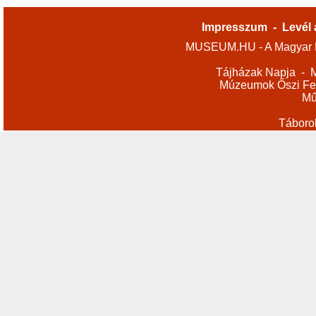
Impresszum
-
Levél 
MUSEUM.HU - A Magyar M
Tájházak Napja
-
M
Múzeumok Őszi Fes
Mű
Táboro