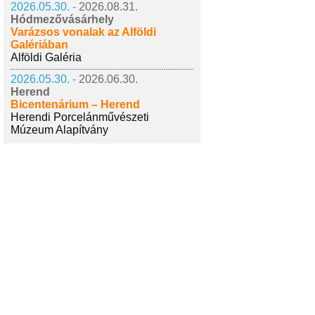
2026.05.30. -
2026.08.31.
Hódmezővásárhely
Varázsos vonalak az Alföldi
Galériában
Alföldi Galéria
2026.05.30. -
2026.06.30.
Herend
Bicentenárium – Herend
Herendi Porcelánművészeti
Múzeum Alapítvány