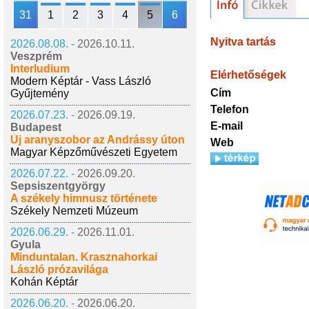
31
1
2
3
4
5
6
Nyitva tartás
2026.08.08. -
2026.10.11.
Veszprém
Interludium
Elérhetőségek
Modern Képtár - Vass László
Cím
Gyűjtemény
Telefon
2026.07.23. -
2026.09.19.
E-mail
Budapest
Új aranyszobor az Andrássy úton
Web
Magyar Képzőművészeti Egyetem
2026.07.22. -
2026.09.20.
Sepsiszentgyörgy
A székely himnusz története
Székely Nemzeti Múzeum
2026.06.29. -
2026.11.01.
Gyula
Minduntalan. Krasznahorkai
László prózavilága
Kohán Képtár
2026.06.20. -
2026.06.20.