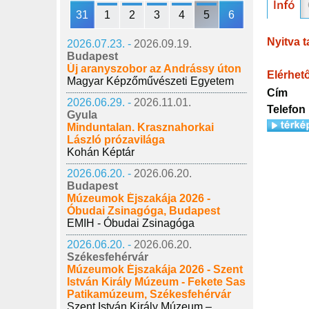
31
1
2
3
4
5
6
Nyitva t
2026.07.23. -
2026.09.19.
Budapest
Új aranyszobor az Andrássy úton
Elérhet
Magyar Képzőművészeti Egyetem
Cím
2026.06.29. -
2026.11.01.
Telefon
Gyula
Minduntalan. Krasznahorkai
László prózavilága
Kohán Képtár
2026.06.20. -
2026.06.20.
Budapest
Múzeumok Éjszakája 2026 -
Óbudai Zsinagóga, Budapest
EMIH - Óbudai Zsinagóga
2026.06.20. -
2026.06.20.
Székesfehérvár
Múzeumok Éjszakája 2026 - Szent
István Király Múzeum - Fekete Sas
Patikamúzeum, Székesfehérvár
Szent István Király Múzeum –