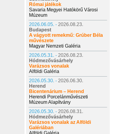
Római játékok
Savaria Megyei Hatókörű Városi
Múzeum
2026.06.05. -
2026.08.23.
Budapest
A vágyott remekmű: Grúber Béla
művészete
Magyar Nemzeti Galéria
2026.05.31. -
2026.08.23.
Hódmezővásárhely
Varázsos vonalak
Alföldi Galéria
2026.05.30. -
2026.06.30.
Herend
Bicentenárium – Herend
Herendi Porcelánművészeti
Múzeum Alapítvány
2026.05.30. -
2026.08.31.
Hódmezővásárhely
Varázsos vonalak az Alföldi
Galériában
Alföldi Galéria