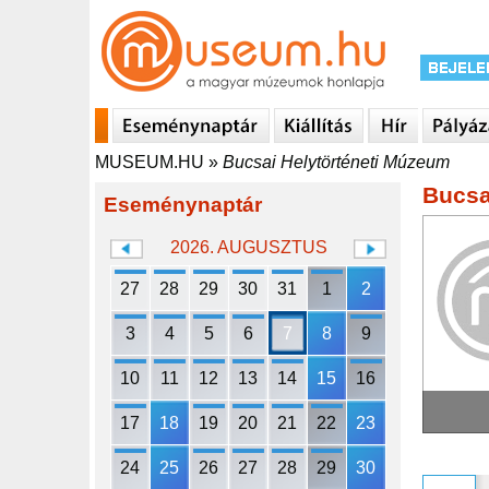
MUSEUM.HU
»
Bucsai Helytörténeti Múzeum
Bucsa
Eseménynaptár
2026. AUGUSZTUS
27
28
29
30
31
1
2
3
4
5
6
7
8
9
10
11
12
13
14
15
16
17
18
19
20
21
22
23
24
25
26
27
28
29
30