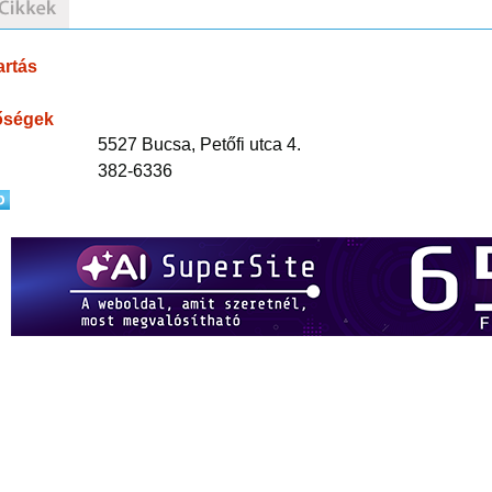
artás
őségek
5527 Bucsa, Petőfi utca 4.
382-6336