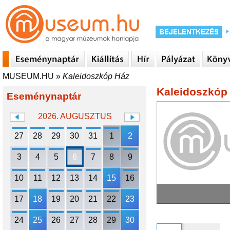
MUSEUM.HU
»
Kaleidoszkóp Ház
Kaleidoszkóp
Eseménynaptár
2026. AUGUSZTUS
27
28
29
30
31
1
2
3
4
5
6
7
8
9
10
11
12
13
14
15
16
17
18
19
20
21
22
23
24
25
26
27
28
29
30