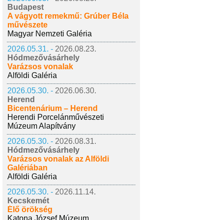
Budapest
A vágyott remekmű: Grúber Béla
művészete
Magyar Nemzeti Galéria
2026.05.31. -
2026.08.23.
Hódmezővásárhely
Varázsos vonalak
Alföldi Galéria
2026.05.30. -
2026.06.30.
Herend
Bicentenárium – Herend
Herendi Porcelánművészeti
Múzeum Alapítvány
2026.05.30. -
2026.08.31.
Hódmezővásárhely
Varázsos vonalak az Alföldi
Galériában
Alföldi Galéria
2026.05.30. -
2026.11.14.
Kecskemét
Élő örökség
Katona József Múzeum