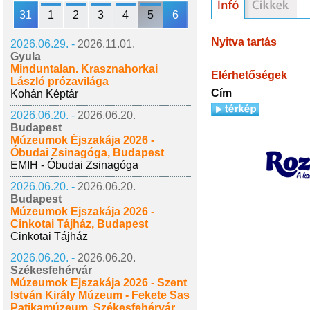
31
1
2
3
4
5
6
Nyitva tartás
2026.06.29. -
2026.11.01.
Gyula
Minduntalan. Krasznahorkai
Elérhetőségek
László prózavilága
Cím
Kohán Képtár
2026.06.20. -
2026.06.20.
Budapest
Múzeumok Éjszakája 2026 -
Óbudai Zsinagóga, Budapest
EMIH - Óbudai Zsinagóga
2026.06.20. -
2026.06.20.
Budapest
Múzeumok Éjszakája 2026 -
Cinkotai Tájház, Budapest
Cinkotai Tájház
2026.06.20. -
2026.06.20.
Székesfehérvár
Múzeumok Éjszakája 2026 - Szent
István Király Múzeum - Fekete Sas
Patikamúzeum, Székesfehérvár