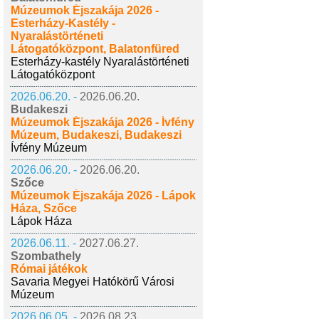
Múzeumok Éjszakája 2026 -
Esterházy-Kastély -
Nyaralástörténeti
Látogatóközpont, Balatonfüred
Esterházy-kastély Nyaralástörténeti
Látogatóközpont
2026.06.20. -
2026.06.20.
Budakeszi
Múzeumok Éjszakája 2026 - Ívfény
Múzeum, Budakeszi, Budakeszi
Ívfény Múzeum
2026.06.20. -
2026.06.20.
Szőce
Múzeumok Éjszakája 2026 - Lápok
Háza, Szőce
Lápok Háza
2026.06.11. -
2027.06.27.
Szombathely
Római játékok
Savaria Megyei Hatókörű Városi
Múzeum
2026.06.05. -
2026.08.23.