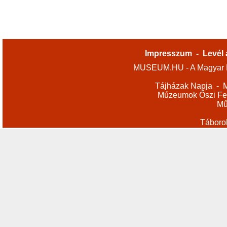
Impresszum
-
Levél 
MUSEUM.HU - A Magyar M
Tájházak Napja
-
M
Múzeumok Őszi Fes
Mű
Táboro