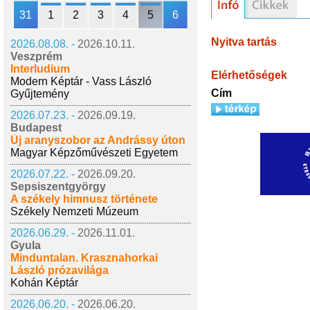
31
1
2
3
4
5
6
Nyitva tartás
2026.08.08. -
2026.10.11.
Veszprém
Interludium
Elérhetőségek
Modern Képtár - Vass László
Cím
Gyűjtemény
2026.07.23. -
2026.09.19.
Budapest
Új aranyszobor az Andrássy úton
Magyar Képzőművészeti Egyetem
2026.07.22. -
2026.09.20.
Sepsiszentgyörgy
A székely himnusz története
Székely Nemzeti Múzeum
2026.06.29. -
2026.11.01.
Gyula
Minduntalan. Krasznahorkai
László prózavilága
Kohán Képtár
2026.06.20. -
2026.06.20.