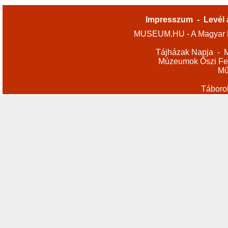
Impresszum
-
Levél 
MUSEUM.HU - A Magyar M
Tájházak Napja
-
M
Múzeumok Őszi Fes
Mű
Táboro