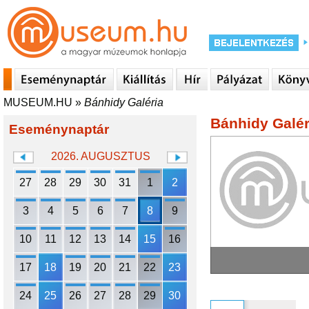
MUSEUM.HU
»
Bánhidy Galéria
Bánhidy Galér
Eseménynaptár
2026. AUGUSZTUS
27
28
29
30
31
1
2
3
4
5
6
7
8
9
10
11
12
13
14
15
16
17
18
19
20
21
22
23
24
25
26
27
28
29
30