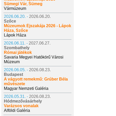
Sümegi Vár, Sümeg
Vármúzeum
2026.06.20. -
2026.06.20.
Szőce
Múzeumok Éjszakája 2026 - Lápok
Háza, Szőce
Lápok Háza
2026.06.11. -
2027.06.27.
Szombathely
Római játékok
Savaria Megyei Hatókörű Városi
Múzeum
2026.06.05. -
2026.08.23.
Budapest
A vágyott remekmű: Grúber Béla
művészete
Magyar Nemzeti Galéria
2026.05.31. -
2026.08.23.
Hódmezővásárhely
Varázsos vonalak
Alföldi Galéria