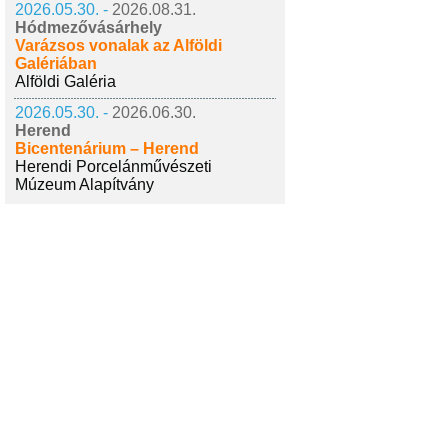
2026.05.30. -
2026.08.31.
Hódmezővásárhely
Varázsos vonalak az Alföldi
Galériában
Alföldi Galéria
2026.05.30. -
2026.06.30.
Herend
Bicentenárium – Herend
Herendi Porcelánművészeti
Múzeum Alapítvány