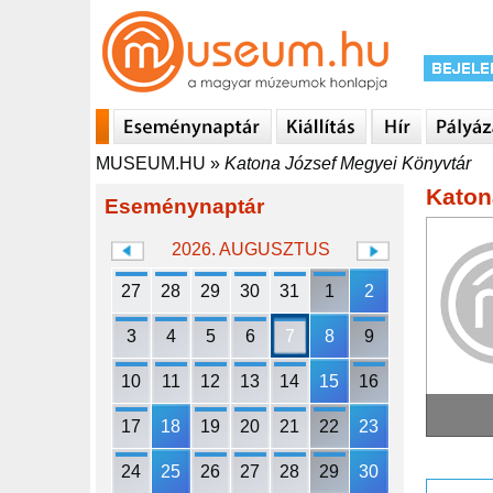
MUSEUM.HU
»
Katona József Megyei Könyvtár
Katon
Eseménynaptár
2026. AUGUSZTUS
27
28
29
30
31
1
2
3
4
5
6
7
8
9
10
11
12
13
14
15
16
17
18
19
20
21
22
23
24
25
26
27
28
29
30