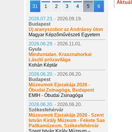
31
1
2
3
4
5
6
2026.07.23. -
2026.09.19.
Budapest
Új aranyszobor az Andrássy úton
Magyar Képzőművészeti Egyetem
2026.06.29. -
2026.11.01.
Gyula
Minduntalan. Krasznahorkai
László prózavilága
Kohán Képtár
2026.06.20. -
2026.06.20.
Budapest
Múzeumok Éjszakája 2026 -
Óbudai Zsinagóga, Budapest
EMIH - Óbudai Zsinagóga
2026.06.20. -
2026.06.20.
Székesfehérvár
Múzeumok Éjszakája 2026 - Szent
István Király Múzeum - Fekete Sas
Patikamúzeum, Székesfehérvár
Szent István Király Múzeum –