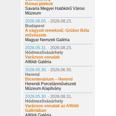
Római játékok
Savaria Megyei Hatókörű Városi
Múzeum
2026.06.05. -
2026.08.23.
Budapest
A vágyott remekmű: Grúber Béla
művészete
Magyar Nemzeti Galéria
2026.05.31. -
2026.08.23.
Hódmezővásárhely
Varázsos vonalak
Alföldi Galéria
2026.05.30. -
2026.06.30.
Herend
Bicentenárium – Herend
Herendi Porcelánművészeti
Múzeum Alapítvány
2026.05.30. -
2026.08.31.
Hódmezővásárhely
Varázsos vonalak az Alföldi
Galériában
Alföldi Galéria