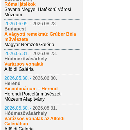
Római játékok
Savaria Megyei Hatókörű Városi
Múzeum
2026.06.05. -
2026.08.23.
Budapest
A vágyott remekmű: Grúber Béla
művészete
Magyar Nemzeti Galéria
2026.05.31. -
2026.08.23.
Hódmezővásárhely
Varázsos vonalak
Alföldi Galéria
2026.05.30. -
2026.06.30.
Herend
Bicentenárium – Herend
Herendi Porcelánművészeti
Múzeum Alapítvány
2026.05.30. -
2026.08.31.
Hódmezővásárhely
Varázsos vonalak az Alföldi
Galériában
Alföldi Galéria