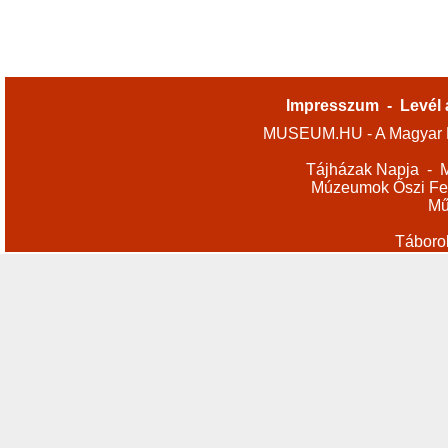
Impresszum
-
Levél 
MUSEUM.HU - A Magyar M
Tájházak Napja
-
M
Múzeumok Őszi Fes
Mű
Táboro