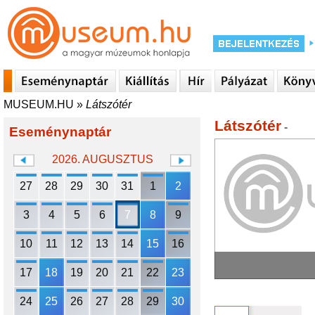
MUSEUM.HU
»
Látszótér
Látszótér
-
Eseménynaptár
2026. AUGUSZTUS
27
28
29
30
31
1
2
3
4
5
6
7
8
9
10
11
12
13
14
15
16
17
18
19
20
21
22
23
24
25
26
27
28
29
30