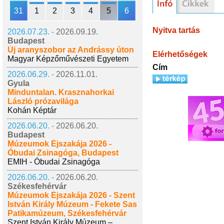
31
1
2
3
4
5
6
Nyitva tartás
2026.07.23. -
2026.09.19.
Budapest
Új aranyszobor az Andrássy úton
Elérhetőségek
Magyar Képzőművészeti Egyetem
Cím
2026.06.29. -
2026.11.01.
Gyula
Minduntalan. Krasznahorkai
László prózavilága
Kohán Képtár
2026.06.20. -
2026.06.20.
Budapest
Múzeumok Éjszakája 2026 -
Óbudai Zsinagóga, Budapest
EMIH - Óbudai Zsinagóga
2026.06.20. -
2026.06.20.
Székesfehérvár
Múzeumok Éjszakája 2026 - Szent
István Király Múzeum - Fekete Sas
Patikamúzeum, Székesfehérvár
Szent István Király Múzeum –