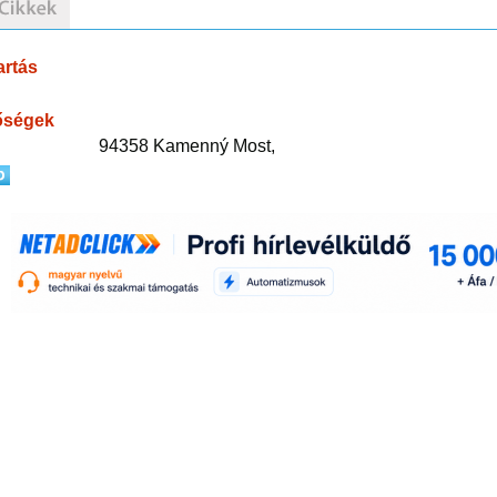
artás
őségek
94358 Kamenný Most,