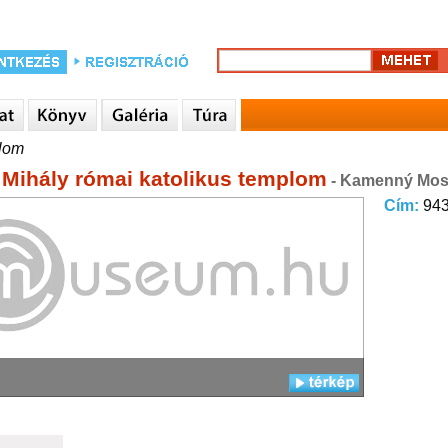
plom
 Mihály római katolikus templom
- Kamenný Mos
Cím:
94