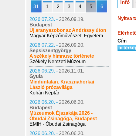
31
1
2
3
4
5
6
Nyitva t
2026.07.23. -
2026.09.19.
Budapest
Új aranyszobor az Andrássy úton
Elérhet
Magyar Képzőművészeti Egyetem
Cím
2026.07.22. -
2026.09.20.
Sepsiszentgyörgy
A székely himnusz története
Székely Nemzeti Múzeum
2026.06.29. -
2026.11.01.
Gyula
Minduntalan. Krasznahorkai
László prózavilága
Kohán Képtár
2026.06.20. -
2026.06.20.
Budapest
Múzeumok Éjszakája 2026 -
Óbudai Zsinagóga, Budapest
EMIH - Óbudai Zsinagóga
2026.06.20. -
2026.06.20.