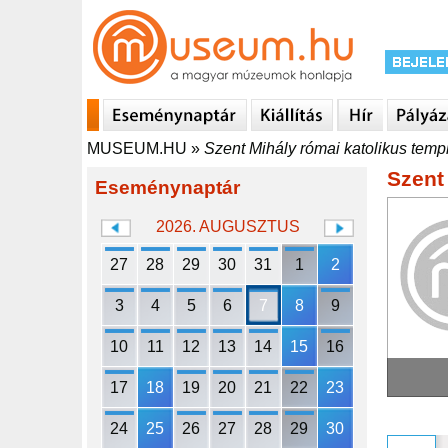
MUSEUM.HU
»
Szent Mihály római katolikus tem
Szent
Eseménynaptár
2026. AUGUSZTUS
27
28
29
30
31
1
2
3
4
5
6
7
8
9
10
11
12
13
14
15
16
17
18
19
20
21
22
23
24
25
26
27
28
29
30