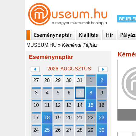
MUSEUM.HU
»
Kéméndi Tájház
Kémén
Eseménynaptár
2026. AUGUSZTUS
27
28
29
30
31
1
2
3
4
5
6
7
8
9
10
11
12
13
14
15
16
17
18
19
20
21
22
23
24
25
26
27
28
29
30