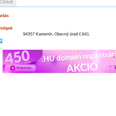
artás
őségek
94357 Kamenín, Obecný úrad č.641.