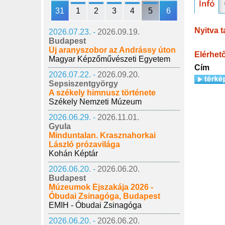
31
1
2
3
4
5
6
Nyitva t
2026.07.23. -
2026.09.19.
Budapest
Új aranyszobor az Andrássy úton
Elérhet
Magyar Képzőművészeti Egyetem
Cím
2026.07.22. -
2026.09.20.
Sepsiszentgyörgy
A székely himnusz története
Székely Nemzeti Múzeum
2026.06.29. -
2026.11.01.
Gyula
Minduntalan. Krasznahorkai
László prózavilága
Kohán Képtár
2026.06.20. -
2026.06.20.
Budapest
Múzeumok Éjszakája 2026 -
Óbudai Zsinagóga, Budapest
EMIH - Óbudai Zsinagóga
2026.06.20. -
2026.06.20.