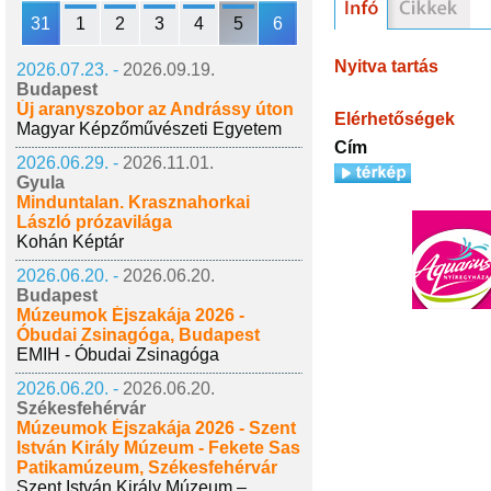
31
1
2
3
4
5
6
Nyitva tartás
2026.07.23. -
2026.09.19.
Budapest
Új aranyszobor az Andrássy úton
Elérhetőségek
Magyar Képzőművészeti Egyetem
Cím
2026.06.29. -
2026.11.01.
Gyula
Minduntalan. Krasznahorkai
László prózavilága
Kohán Képtár
2026.06.20. -
2026.06.20.
Budapest
Múzeumok Éjszakája 2026 -
Óbudai Zsinagóga, Budapest
EMIH - Óbudai Zsinagóga
2026.06.20. -
2026.06.20.
Székesfehérvár
Múzeumok Éjszakája 2026 - Szent
István Király Múzeum - Fekete Sas
Patikamúzeum, Székesfehérvár
Szent István Király Múzeum –