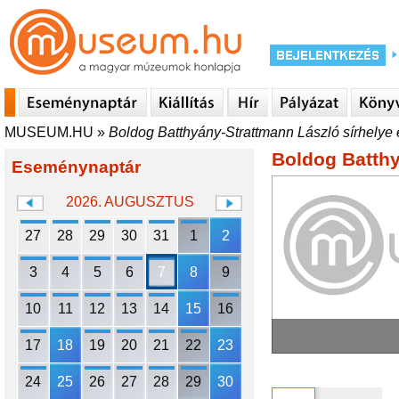
MUSEUM.HU
»
Boldog Batthyány-Strattmann László sírhelye 
Boldog Batthy
Eseménynaptár
2026. AUGUSZTUS
27
28
29
30
31
1
2
3
4
5
6
7
8
9
10
11
12
13
14
15
16
17
18
19
20
21
22
23
24
25
26
27
28
29
30