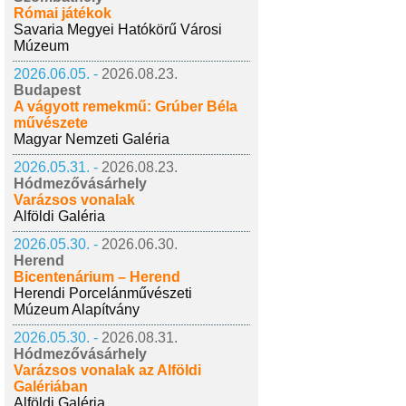
Római játékok
Savaria Megyei Hatókörű Városi
Múzeum
2026.06.05. -
2026.08.23.
Budapest
A vágyott remekmű: Grúber Béla
művészete
Magyar Nemzeti Galéria
2026.05.31. -
2026.08.23.
Hódmezővásárhely
Varázsos vonalak
Alföldi Galéria
2026.05.30. -
2026.06.30.
Herend
Bicentenárium – Herend
Herendi Porcelánművészeti
Múzeum Alapítvány
2026.05.30. -
2026.08.31.
Hódmezővásárhely
Varázsos vonalak az Alföldi
Galériában
Alföldi Galéria