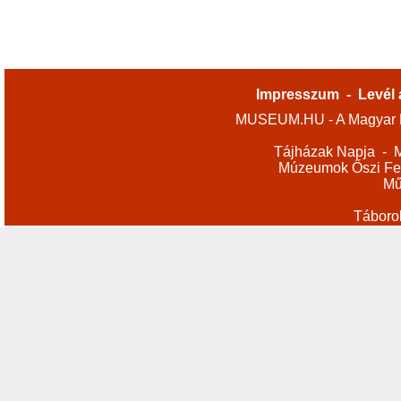
Impresszum
-
Levél 
MUSEUM.HU - A Magyar M
Tájházak Napja
-
M
Múzeumok Őszi Fes
Mű
Táboro