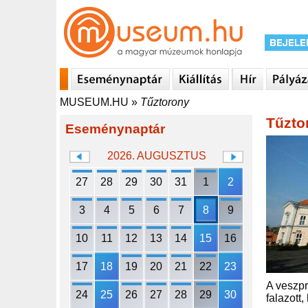
MUSEUM.HU
»
Tűztorony
Tűzto
Eseménynaptár
2026. AUGUSZTUS
27
28
29
30
31
1
2
3
4
5
6
7
8
9
10
11
12
13
14
15
16
17
18
19
20
21
22
23
A veszpr
24
25
26
27
28
29
30
falazott