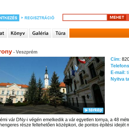
rony
- Veszprém
Cím:
820
Telefon
E-mail:
t
Nyitva t
émi vár DNy-i végén emelkedik a vár egyetlen tornya, a 48 méte
, hengeres része feltehetően középkori, de pontos építési idejét