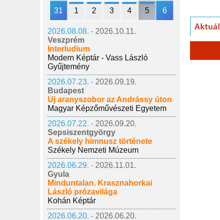
31
1
2
3
4
5
6
2026.08.08. -
2026.10.11.
Veszprém
Interludium
Modern Képtár - Vass László
Gyűjtemény
2026.07.23. -
2026.09.19.
Budapest
Új aranyszobor az Andrássy úton
Magyar Képzőművészeti Egyetem
2026.07.22. -
2026.09.20.
Sepsiszentgyörgy
A székely himnusz története
Székely Nemzeti Múzeum
2026.06.29. -
2026.11.01.
Gyula
Minduntalan. Krasznahorkai
László prózavilága
Kohán Képtár
2026.06.20. -
2026.06.20.