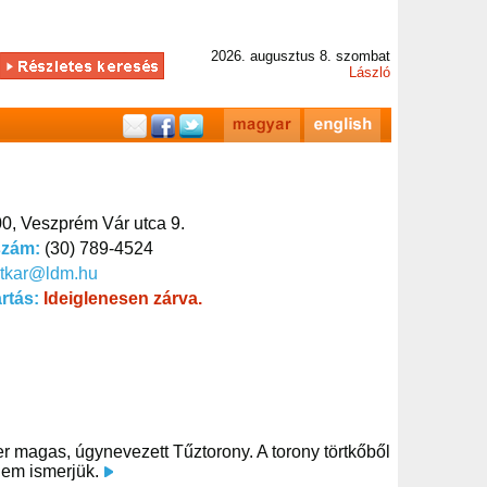
2026. augusztus 8. szombat
László
0, Veszprém Vár utca 9.
szám:
(30) 789-4524
itkar@ldm.hu
artás:
Ideiglenesen zárva.
r magas, úgynevezett Tűztorony. A torony törtkőből
 nem ismerjük.