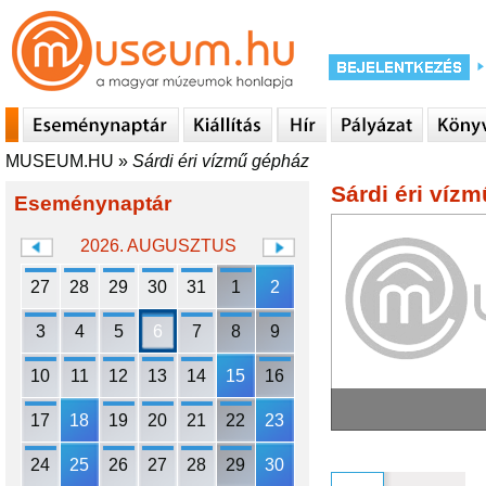
MUSEUM.HU
»
Sárdi éri vízmű gépház
Sárdi éri víz
Eseménynaptár
2026. AUGUSZTUS
27
28
29
30
31
1
2
3
4
5
6
7
8
9
10
11
12
13
14
15
16
17
18
19
20
21
22
23
24
25
26
27
28
29
30