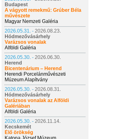
Budapest
A vágyott remekmű: Grúber Béla
művészete
Magyar Nemzeti Galéria
2026.05.31. -
2026.08.23.
Hódmezővásárhely
Varázsos vonalak
Alföldi Galéria
2026.05.30. -
2026.06.30.
Herend
Bicentenárium – Herend
Herendi Porcelánművészeti
Múzeum Alapítvány
2026.05.30. -
2026.08.31.
Hódmezővásárhely
Varázsos vonalak az Alföldi
Galériában
Alföldi Galéria
2026.05.30. -
2026.11.14.
Kecskemét
Élő örökség
Katona József Múzeum