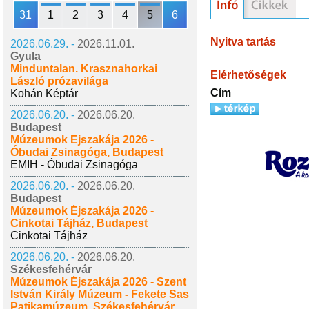
31
1
2
3
4
5
6
Nyitva tartás
2026.06.29. -
2026.11.01.
Gyula
Minduntalan. Krasznahorkai
Elérhetőségek
László prózavilága
Cím
Kohán Képtár
2026.06.20. -
2026.06.20.
Budapest
Múzeumok Éjszakája 2026 -
Óbudai Zsinagóga, Budapest
EMIH - Óbudai Zsinagóga
2026.06.20. -
2026.06.20.
Budapest
Múzeumok Éjszakája 2026 -
Cinkotai Tájház, Budapest
Cinkotai Tájház
2026.06.20. -
2026.06.20.
Székesfehérvár
Múzeumok Éjszakája 2026 - Szent
István Király Múzeum - Fekete Sas
Patikamúzeum, Székesfehérvár