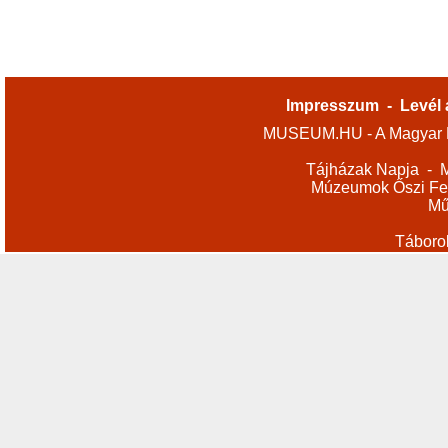
Impresszum
-
Levél 
MUSEUM.HU - A Magyar M
Tájházak Napja
-
M
Múzeumok Őszi Fes
Mű
Táboro