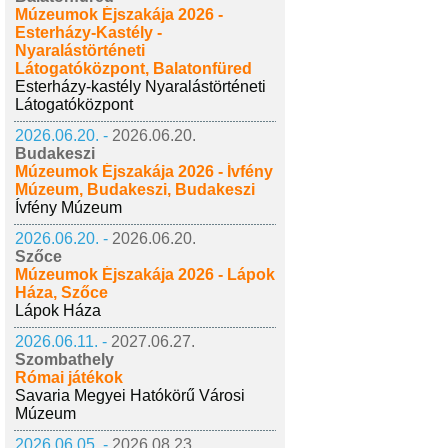
Múzeumok Éjszakája 2026 -
Esterházy-Kastély -
Nyaralástörténeti
Látogatóközpont, Balatonfüred
Esterházy-kastély Nyaralástörténeti
Látogatóközpont
2026.06.20. -
2026.06.20.
Budakeszi
Múzeumok Éjszakája 2026 - Ívfény
Múzeum, Budakeszi, Budakeszi
Ívfény Múzeum
2026.06.20. -
2026.06.20.
Szőce
Múzeumok Éjszakája 2026 - Lápok
Háza, Szőce
Lápok Háza
2026.06.11. -
2027.06.27.
Szombathely
Római játékok
Savaria Megyei Hatókörű Városi
Múzeum
2026.06.05. -
2026.08.23.