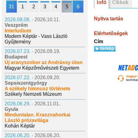
31
1
2
3
4
5
6
Nyitva tartás
2026.08.08. -
2026.10.11.
Veszprém
Interludium
Elérhetőségek
Modern Képtár - Vass László
Cím
Gyűjtemény
2026.07.23. -
2026.09.19.
Budapest
Új aranyszobor az Andrássy úton
Magyar Képzőművészeti Egyetem
2026.07.22. -
2026.09.20.
Sepsiszentgyörgy
A székely himnusz története
Székely Nemzeti Múzeum
2026.06.29. -
2026.11.01.
Gyula
Minduntalan. Krasznahorkai
László prózavilága
Kohán Képtár
2026.06.20. -
2026.06.20.