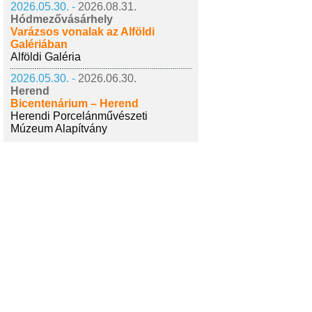
2026.05.30. -
2026.08.31.
Hódmezővásárhely
Varázsos vonalak az Alföldi
Galériában
Alföldi Galéria
2026.05.30. -
2026.06.30.
Herend
Bicentenárium – Herend
Herendi Porcelánművészeti
Múzeum Alapítvány