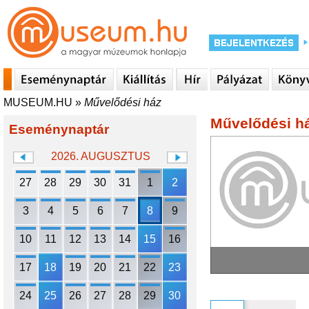
MUSEUM.HU
»
Művelődési ház
Művelődési h
Eseménynaptár
2026. AUGUSZTUS
27
28
29
30
31
1
2
3
4
5
6
7
8
9
10
11
12
13
14
15
16
17
18
19
20
21
22
23
24
25
26
27
28
29
30