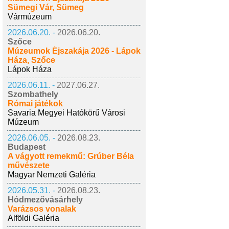
Sümegi Vár, Sümeg
Vármúzeum
2026.06.20. -
2026.06.20.
Szőce
Múzeumok Éjszakája 2026 - Lápok
Háza, Szőce
Lápok Háza
2026.06.11. -
2027.06.27.
Szombathely
Római játékok
Savaria Megyei Hatókörű Városi
Múzeum
2026.06.05. -
2026.08.23.
Budapest
A vágyott remekmű: Grúber Béla
művészete
Magyar Nemzeti Galéria
2026.05.31. -
2026.08.23.
Hódmezővásárhely
Varázsos vonalak
Alföldi Galéria