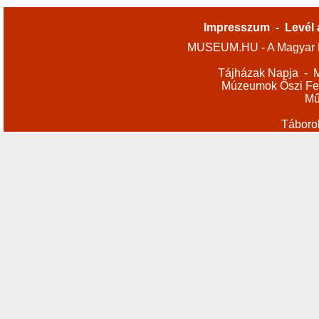
Impresszum
-
Levél 
MUSEUM.HU - A Magyar M
Tájházak Napja
-
M
Múzeumok Őszi Fes
Mű
Táboro