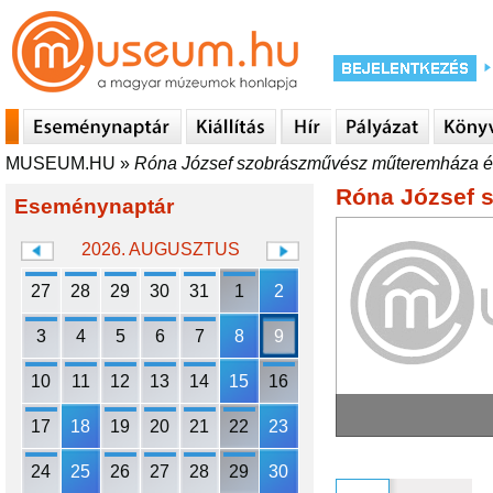
MUSEUM.HU
»
Róna József szobrászművész műteremháza és 
Róna József 
Eseménynaptár
2026. AUGUSZTUS
27
28
29
30
31
1
2
3
4
5
6
7
8
9
10
11
12
13
14
15
16
17
18
19
20
21
22
23
24
25
26
27
28
29
30