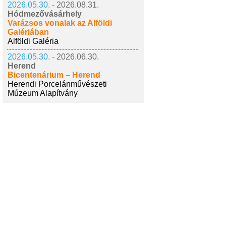
2026.05.30. -
2026.08.31.
Hódmezővásárhely
Varázsos vonalak az Alföldi
Galériában
Alföldi Galéria
2026.05.30. -
2026.06.30.
Herend
Bicentenárium – Herend
Herendi Porcelánművészeti
Múzeum Alapítvány