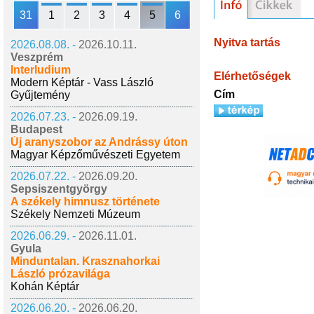
31
1
2
3
4
5
6
Nyitva tartás
2026.08.08. -
2026.10.11.
Veszprém
Interludium
Elérhetőségek
Modern Képtár - Vass László
Cím
Gyűjtemény
2026.07.23. -
2026.09.19.
Budapest
Új aranyszobor az Andrássy úton
Magyar Képzőművészeti Egyetem
2026.07.22. -
2026.09.20.
Sepsiszentgyörgy
A székely himnusz története
Székely Nemzeti Múzeum
2026.06.29. -
2026.11.01.
Gyula
Minduntalan. Krasznahorkai
László prózavilága
Kohán Képtár
2026.06.20. -
2026.06.20.