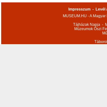
Impresszum
-
Levél 
MUSEUM.HU - A Magyar M
Tájházak Napja
-
M
Múzeumok Őszi Fes
Mű
Táboro