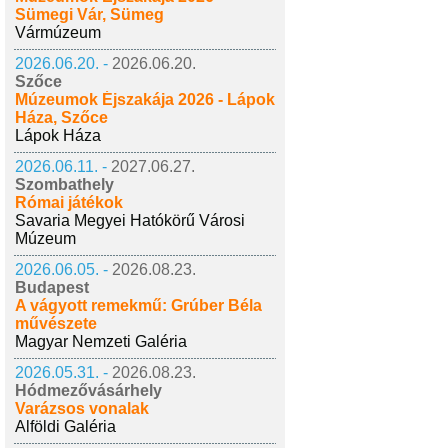
Sümegi Vár, Sümeg
Vármúzeum
2026.06.20. -
2026.06.20.
Szőce
Múzeumok Éjszakája 2026 - Lápok
Háza, Szőce
Lápok Háza
2026.06.11. -
2027.06.27.
Szombathely
Római játékok
Savaria Megyei Hatókörű Városi
Múzeum
2026.06.05. -
2026.08.23.
Budapest
A vágyott remekmű: Grúber Béla
művészete
Magyar Nemzeti Galéria
2026.05.31. -
2026.08.23.
Hódmezővásárhely
Varázsos vonalak
Alföldi Galéria