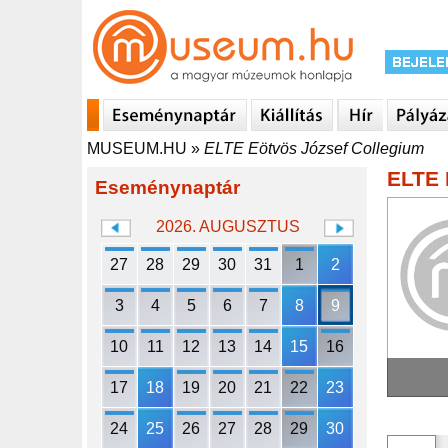
MUSEUM.HU
»
ELTE Eötvös József Collegium
ELTE 
Eseménynaptár
2026. AUGUSZTUS
27
28
29
30
31
1
2
3
4
5
6
7
8
9
10
11
12
13
14
15
16
17
18
19
20
21
22
23
24
25
26
27
28
29
30