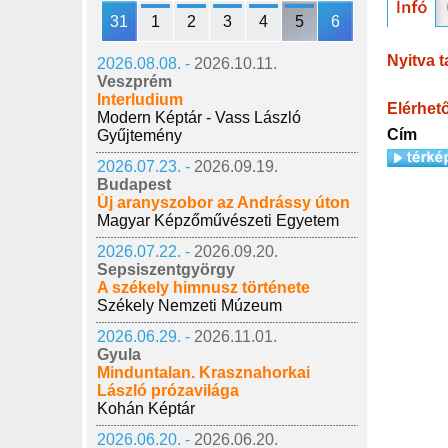
31
1
2
3
4
5
6
Nyitva t
2026.08.08. -
2026.10.11.
Veszprém
Interludium
Elérhet
Modern Képtár - Vass László
Cím
Gyűjtemény
2026.07.23. -
2026.09.19.
Budapest
Új aranyszobor az Andrássy úton
Magyar Képzőművészeti Egyetem
2026.07.22. -
2026.09.20.
Sepsiszentgyörgy
A székely himnusz története
Székely Nemzeti Múzeum
2026.06.29. -
2026.11.01.
Gyula
Minduntalan. Krasznahorkai
László prózavilága
Kohán Képtár
2026.06.20. -
2026.06.20.