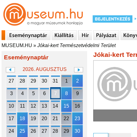
MUSEUM.HU
»
Jókai-kert Természetvédelmi Terület
Jókai-kert Te
Eseménynaptár
2026. AUGUSZTUS
27
28
29
30
31
1
2
3
4
5
6
7
8
9
10
11
12
13
14
15
16
17
18
19
20
21
22
23
24
25
26
27
28
29
30