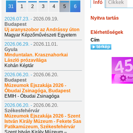
31
1
2
3
4
5
6
Nyitva tartás
2026.07.23. -
2026.09.19.
Budapest
Új aranyszobor az Andrássy úton
Elérhetőségek
Magyar Képzőművészeti Egyetem
Cím
2026.06.29. -
2026.11.01.
Gyula
Minduntalan. Krasznahorkai
László prózavilága
Kohán Képtár
2026.06.20. -
2026.06.20.
Budapest
Múzeumok Éjszakája 2026 -
Óbudai Zsinagóga, Budapest
EMIH - Óbudai Zsinagóga
2026.06.20. -
2026.06.20.
Székesfehérvár
Múzeumok Éjszakája 2026 - Szent
István Király Múzeum - Fekete Sas
Patikamúzeum, Székesfehérvár
Szent István Király Múzeum –