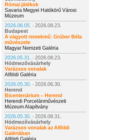
Római játékok
Savaria Megyei Hatókörű Városi
Múzeum
2026.06.05. -
2026.08.23.
Budapest
A vágyott remekmű: Grúber Béla
művészete
Magyar Nemzeti Galéria
2026.05.31. -
2026.08.23.
Hódmezővásárhely
Varázsos vonalak
Alföldi Galéria
2026.05.30. -
2026.06.30.
Herend
Bicentenárium – Herend
Herendi Porcelánművészeti
Múzeum Alapítvány
2026.05.30. -
2026.08.31.
Hódmezővásárhely
Varázsos vonalak az Alföldi
Galériában
Alföldi Galéria