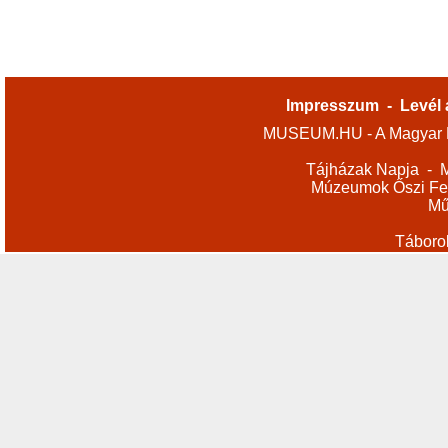
Impresszum
-
Levél 
MUSEUM.HU - A Magyar M
Tájházak Napja
-
M
Múzeumok Őszi Fes
Mű
Táboro