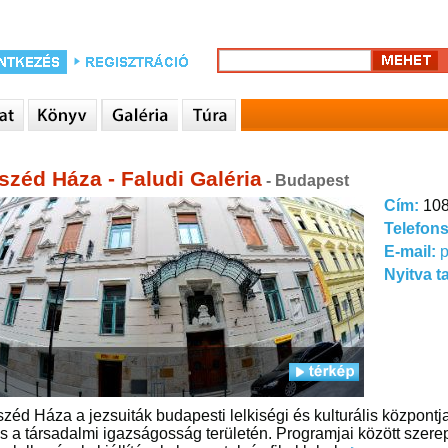
széd Háza - Faludi Galéria
- Budapest
Cím:
108
Telefon
E-mail:
Nyitva t
zéd Háza a jezsuiták budapesti lelkiségi és kulturális központja
és a társadalmi igazságosság területén. Programjai között szer