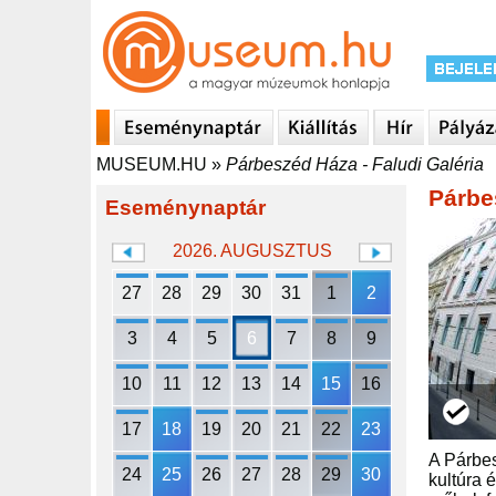
MUSEUM.HU
»
Párbeszéd Háza - Faludi Galéria
Párbe
Eseménynaptár
2026. AUGUSZTUS
27
28
29
30
31
1
2
3
4
5
6
7
8
9
10
11
12
13
14
15
16
17
18
19
20
21
22
23
A Párbes
24
25
26
27
28
29
30
kultúra 