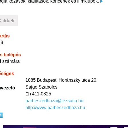
glalkozások, kiállítások, koncertek és filmklubok.
artás
18
s belépés
i számára
őségek
1085 Budapest, Horánszky utca 20.
Sajgó Szabolcs
vezető
(1) 411-0825
parbeszedhaza@jezsuita.hu
http://www.parbeszedhaza.hu