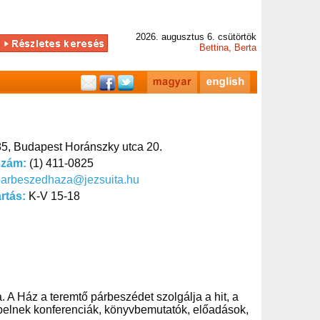
2026. augusztus 6. csütörtök
Bettina, Berta
5, Budapest Horánszky utca 20.
szám:
(1) 411-0825
parbeszedhaza@jezsuita.hu
artás:
K-V 15-18
. A Ház a teremtő párbeszédet szolgálja a hit, a
epelnek konferenciák, könyvbemutatók, előadások,