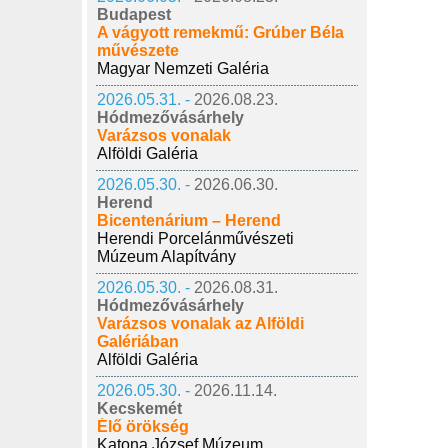
Budapest
A vágyott remekmű: Grúber Béla
művészete
Magyar Nemzeti Galéria
2026.05.31. -
2026.08.23.
Hódmezővásárhely
Varázsos vonalak
Alföldi Galéria
2026.05.30. -
2026.06.30.
Herend
Bicentenárium – Herend
Herendi Porcelánművészeti
Múzeum Alapítvány
2026.05.30. -
2026.08.31.
Hódmezővásárhely
Varázsos vonalak az Alföldi
Galériában
Alföldi Galéria
2026.05.30. -
2026.11.14.
Kecskemét
Élő örökség
Katona József Múzeum