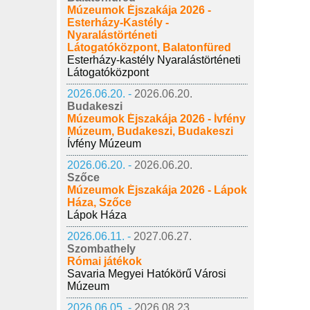
Múzeumok Éjszakája 2026 -
Esterházy-Kastély -
Nyaralástörténeti
Látogatóközpont, Balatonfüred
Esterházy-kastély Nyaralástörténeti
Látogatóközpont
2026.06.20. -
2026.06.20.
Budakeszi
Múzeumok Éjszakája 2026 - Ívfény
Múzeum, Budakeszi, Budakeszi
Ívfény Múzeum
2026.06.20. -
2026.06.20.
Szőce
Múzeumok Éjszakája 2026 - Lápok
Háza, Szőce
Lápok Háza
2026.06.11. -
2027.06.27.
Szombathely
Római játékok
Savaria Megyei Hatókörű Városi
Múzeum
2026.06.05. -
2026.08.23.