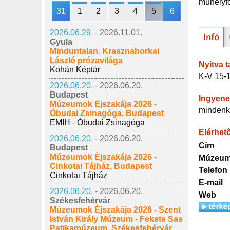
műhelyfo
31
1
2
3
4
5
6
2026.06.29. -
2026.11.01.
Gyula
Minduntalan. Krasznahorkai
László prózavilága
Nyitva t
Kohán Képtár
K-V 15-
2026.06.20. -
2026.06.20.
Budapest
Ingyene
Múzeumok Éjszakája 2026 -
mindenk
Óbudai Zsinagóga, Budapest
EMIH - Óbudai Zsinagóga
Elérhet
2026.06.20. -
2026.06.20.
Cím
Budapest
Múzeumok Éjszakája 2026 -
Múzeum
Cinkotai Tájház, Budapest
Telefon
Cinkotai Tájház
E-mail
2026.06.20. -
2026.06.20.
Web
Székesfehérvár
Múzeumok Éjszakája 2026 - Szent
István Király Múzeum - Fekete Sas
Patikamúzeum, Székesfehérvár