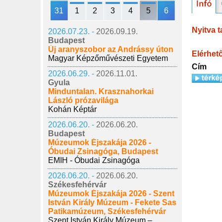
31
1
2
3
4
5
6
Nyitva t
2026.07.23. -
2026.09.19.
Budapest
Új aranyszobor az Andrássy úton
Elérhet
Magyar Képzőművészeti Egyetem
Cím
2026.06.29. -
2026.11.01.
Gyula
Minduntalan. Krasznahorkai
László prózavilága
Kohán Képtár
2026.06.20. -
2026.06.20.
Budapest
Múzeumok Éjszakája 2026 -
Óbudai Zsinagóga, Budapest
EMIH - Óbudai Zsinagóga
2026.06.20. -
2026.06.20.
Székesfehérvár
Múzeumok Éjszakája 2026 - Szent
István Király Múzeum - Fekete Sas
Patikamúzeum, Székesfehérvár
Szent István Király Múzeum –