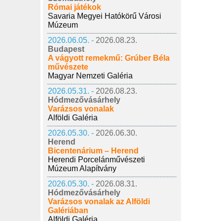
Római játékok
Savaria Megyei Hatókörű Városi
Múzeum
2026.06.05. -
2026.08.23.
Budapest
A vágyott remekmű: Grúber Béla
művészete
Magyar Nemzeti Galéria
2026.05.31. -
2026.08.23.
Hódmezővásárhely
Varázsos vonalak
Alföldi Galéria
2026.05.30. -
2026.06.30.
Herend
Bicentenárium – Herend
Herendi Porcelánművészeti
Múzeum Alapítvány
2026.05.30. -
2026.08.31.
Hódmezővásárhely
Varázsos vonalak az Alföldi
Galériában
Alföldi Galéria