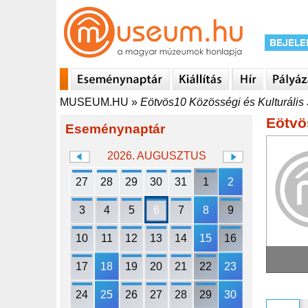
MUSEUM.HU
»
Eötvös10 Közösségi és Kulturális 
Eötvö
Eseménynaptár
2026. AUGUSZTUS
27
28
29
30
31
1
2
3
4
5
6
7
8
9
10
11
12
13
14
15
16
17
18
19
20
21
22
23
24
25
26
27
28
29
30