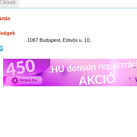
artás
őségek
1067 Budapest, Eötvös u. 10.