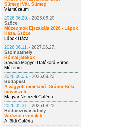
Sümegi Vár, Sümeg
Vármúzeum
2026.06.20. -
2026.06.20.
Szőce
Múzeumok Éjszakája 2026 - Lápok
Háza, Szőce
Lápok Háza
2026.06.11. -
2027.06.27.
Szombathely
Római játékok
Savaria Megyei Hatókörű Városi
Múzeum
2026.06.05. -
2026.08.23.
Budapest
A vágyott remekmű: Grúber Béla
művészete
Magyar Nemzeti Galéria
2026.05.31. -
2026.08.23.
Hódmezővásárhely
Varázsos vonalak
Alföldi Galéria