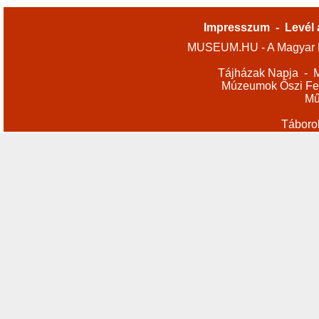
Impresszum
-
Levél 
MUSEUM.HU - A Magyar M
Tájházak Napja
-
M
Múzeumok Őszi Fes
Mű
Táboro