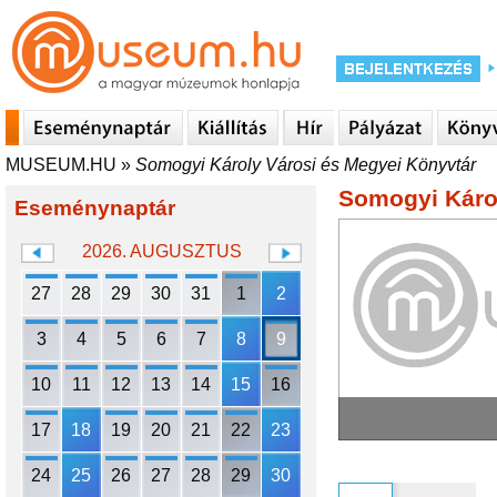
MUSEUM.HU
»
Somogyi Károly Városi és Megyei Könyvtár
Somogyi Károl
Eseménynaptár
2026. AUGUSZTUS
27
28
29
30
31
1
2
3
4
5
6
7
8
9
10
11
12
13
14
15
16
17
18
19
20
21
22
23
24
25
26
27
28
29
30