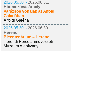
2026.05.30. -
2026.08.31.
Hódmezővásárhely
Varázsos vonalak az Alföldi
Galériában
Alföldi Galéria
2026.05.30. -
2026.06.30.
Herend
Bicentenárium – Herend
Herendi Porcelánművészeti
Múzeum Alapítvány