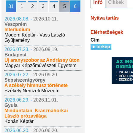
31
1
2
3
4
5
6
Nyitva tartás
2026.08.08. -
2026.10.11.
Veszprém
Interludium
Elérhetőségek
Modern Képtár - Vass László
Cím
Gyűjtemény
2026.07.23. -
2026.09.19.
Budapest
Új aranyszobor az Andrássy úton
Magyar Képzőművészeti Egyetem
2026.07.22. -
2026.09.20.
Sepsiszentgyörgy
A székely himnusz története
Székely Nemzeti Múzeum
2026.06.29. -
2026.11.01.
Gyula
Minduntalan. Krasznahorkai
László prózavilága
Kohán Képtár
2026.06.20. -
2026.06.20.