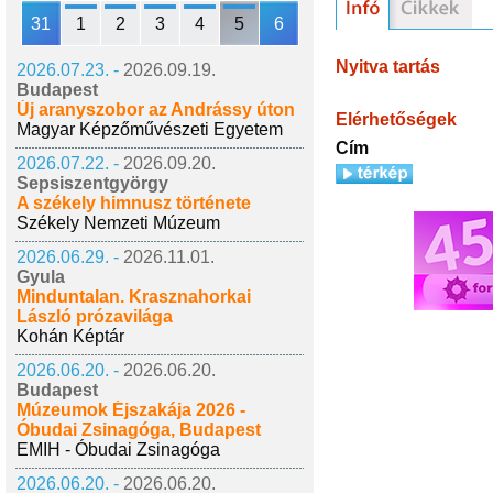
31
1
2
3
4
5
6
Nyitva tartás
2026.07.23. -
2026.09.19.
Budapest
Új aranyszobor az Andrássy úton
Elérhetőségek
Magyar Képzőművészeti Egyetem
Cím
2026.07.22. -
2026.09.20.
Sepsiszentgyörgy
A székely himnusz története
Székely Nemzeti Múzeum
2026.06.29. -
2026.11.01.
Gyula
Minduntalan. Krasznahorkai
László prózavilága
Kohán Képtár
2026.06.20. -
2026.06.20.
Budapest
Múzeumok Éjszakája 2026 -
Óbudai Zsinagóga, Budapest
EMIH - Óbudai Zsinagóga
2026.06.20. -
2026.06.20.