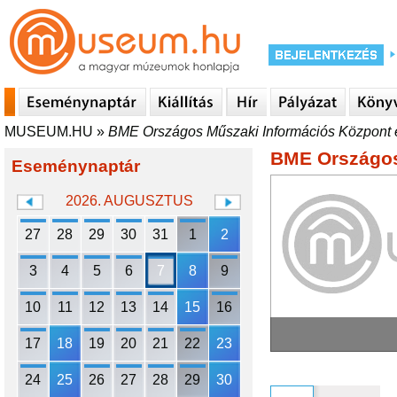
MUSEUM.HU
»
BME Országos Műszaki Információs Központ 
BME Országos
Eseménynaptár
2026. AUGUSZTUS
27
28
29
30
31
1
2
3
4
5
6
7
8
9
10
11
12
13
14
15
16
17
18
19
20
21
22
23
24
25
26
27
28
29
30