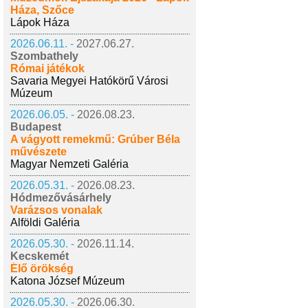
Háza, Szőce
Lápok Háza
2026.06.11. -
2027.06.27.
Szombathely
Római játékok
Savaria Megyei Hatókörű Városi
Múzeum
2026.06.05. -
2026.08.23.
Budapest
A vágyott remekmű: Grúber Béla
művészete
Magyar Nemzeti Galéria
2026.05.31. -
2026.08.23.
Hódmezővásárhely
Varázsos vonalak
Alföldi Galéria
2026.05.30. -
2026.11.14.
Kecskemét
Élő örökség
Katona József Múzeum
2026.05.30. -
2026.06.30.