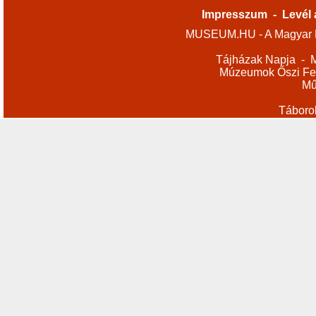
Impresszum
-
Levél 
MUSEUM.HU - A Magyar M
Tájházak Napja
-
M
Múzeumok Őszi Fes
Mű
Táboro