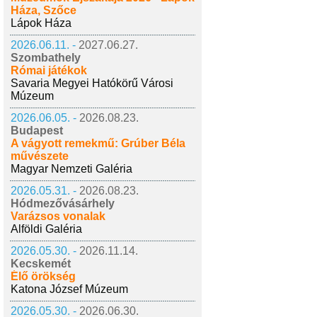
Háza, Szőce
Lápok Háza
2026.06.11. -
2027.06.27.
Szombathely
Római játékok
Savaria Megyei Hatókörű Városi
Múzeum
2026.06.05. -
2026.08.23.
Budapest
A vágyott remekmű: Grúber Béla
művészete
Magyar Nemzeti Galéria
2026.05.31. -
2026.08.23.
Hódmezővásárhely
Varázsos vonalak
Alföldi Galéria
2026.05.30. -
2026.11.14.
Kecskemét
Élő örökség
Katona József Múzeum
2026.05.30. -
2026.06.30.