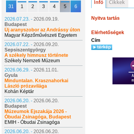
31
1
2
3
4
5
6
Nyitva tartás
2026.07.23. -
2026.09.19.
Budapest
Új aranyszobor az Andrássy úton
Elérhetőségek
Magyar Képzőművészeti Egyetem
Cím
2026.07.22. -
2026.09.20.
Sepsiszentgyörgy
A székely himnusz története
Székely Nemzeti Múzeum
2026.06.29. -
2026.11.01.
Gyula
Minduntalan. Krasznahorkai
László prózavilága
Kohán Képtár
2026.06.20. -
2026.06.20.
Budapest
Múzeumok Éjszakája 2026 -
Óbudai Zsinagóga, Budapest
EMIH - Óbudai Zsinagóga
2026.06.20. -
2026.06.20.