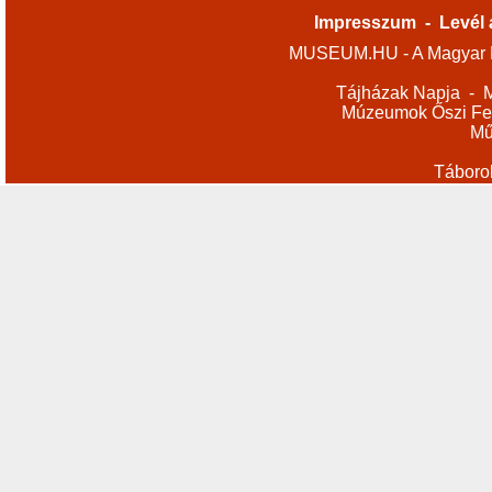
Impresszum
-
Levél 
MUSEUM.HU - A Magyar M
Tájházak Napja
-
M
Múzeumok Őszi Fes
Mű
Táboro