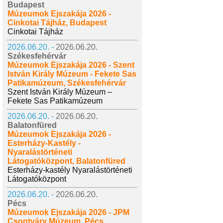
Budapest
Múzeumok Éjszakája 2026 -
Cinkotai Tájház, Budapest
Cinkotai Tájház
2026.06.20. -
2026.06.20.
Székesfehérvár
Múzeumok Éjszakája 2026 - Szent
István Király Múzeum - Fekete Sas
Patikamúzeum, Székesfehérvár
Szent István Király Múzeum –
Fekete Sas Patikamúzeum
2026.06.20. -
2026.06.20.
Balatonfüred
Múzeumok Éjszakája 2026 -
Esterházy-Kastély -
Nyaralástörténeti
Látogatóközpont, Balatonfüred
Esterházy-kastély Nyaralástörténeti
Látogatóközpont
2026.06.20. -
2026.06.20.
Pécs
Múzeumok Éjszakája 2026 - JPM
Csontváry Múzeum, Pécs