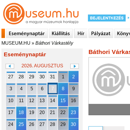
MUSEUM.HU
»
Báthori Várkastély
Báthori Várka
Eseménynaptár
2026. AUGUSZTUS
27
28
29
30
31
1
2
3
4
5
6
7
8
9
10
11
12
13
14
15
16
17
18
19
20
21
22
23
24
25
26
27
28
29
30