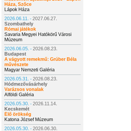
Háza, Szőce
Lápok Háza
2026.06.11. -
2027.06.27.
Szombathely
Római játékok
Savaria Megyei Hatókörű Városi
Múzeum
2026.06.05. -
2026.08.23.
Budapest
A vágyott remekmű: Grúber Béla
művészete
Magyar Nemzeti Galéria
2026.05.31. -
2026.08.23.
Hódmezővásárhely
Varázsos vonalak
Alföldi Galéria
2026.05.30. -
2026.11.14.
Kecskemét
Élő örökség
Katona József Múzeum
2026.05.30. -
2026.06.30.