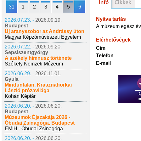
31
1
2
3
4
5
6
Nyitva tartás
2026.07.23. -
2026.09.19.
Budapest
A múzeum egész évbe
Új aranyszobor az Andrássy úton
Magyar Képzőművészeti Egyetem
Elérhetőségek
2026.07.22. -
2026.09.20.
Cím
Sepsiszentgyörgy
Telefon
A székely himnusz története
E-mail
Székely Nemzeti Múzeum
2026.06.29. -
2026.11.01.
Gyula
Minduntalan. Krasznahorkai
László prózavilága
Kohán Képtár
2026.06.20. -
2026.06.20.
Budapest
Múzeumok Éjszakája 2026 -
Óbudai Zsinagóga, Budapest
EMIH - Óbudai Zsinagóga
2026.06.20. -
2026.06.20.