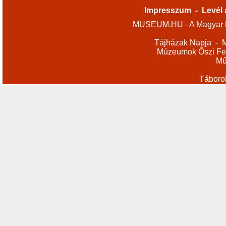
Impresszum
-
Levél 
MUSEUM.HU - A Magyar M
Tájházak Napja
-
M
Múzeumok Őszi Fes
Mű
Táboro