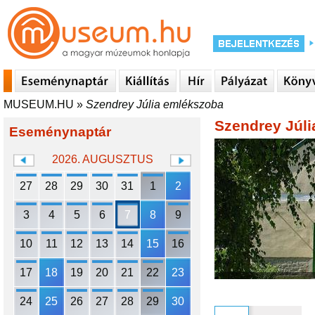
MUSEUM.HU
»
Szendrey Júlia emlékszoba
Szendrey Júl
Eseménynaptár
2026. AUGUSZTUS
27
28
29
30
31
1
2
3
4
5
6
7
8
9
10
11
12
13
14
15
16
17
18
19
20
21
22
23
24
25
26
27
28
29
30