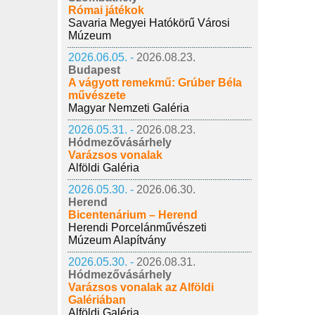
Római játékok
Savaria Megyei Hatókörű Városi
Múzeum
2026.06.05. -
2026.08.23.
Budapest
A vágyott remekmű: Grúber Béla
művészete
Magyar Nemzeti Galéria
2026.05.31. -
2026.08.23.
Hódmezővásárhely
Varázsos vonalak
Alföldi Galéria
2026.05.30. -
2026.06.30.
Herend
Bicentenárium – Herend
Herendi Porcelánművészeti
Múzeum Alapítvány
2026.05.30. -
2026.08.31.
Hódmezővásárhely
Varázsos vonalak az Alföldi
Galériában
Alföldi Galéria