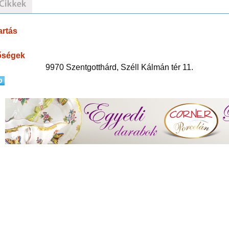
artás
őségek
9970 Szentgotthárd, Széll Kálmán tér 11.