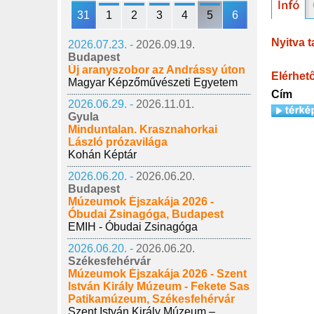
31
1
2
3
4
5
6
Nyitva t
2026.07.23. -
2026.09.19.
Budapest
Új aranyszobor az Andrássy úton
Elérhet
Magyar Képzőművészeti Egyetem
Cím
2026.06.29. -
2026.11.01.
Gyula
Minduntalan. Krasznahorkai
László prózavilága
Kohán Képtár
2026.06.20. -
2026.06.20.
Budapest
Múzeumok Éjszakája 2026 -
Óbudai Zsinagóga, Budapest
EMIH - Óbudai Zsinagóga
2026.06.20. -
2026.06.20.
Székesfehérvár
Múzeumok Éjszakája 2026 - Szent
István Király Múzeum - Fekete Sas
Patikamúzeum, Székesfehérvár
Szent István Király Múzeum –