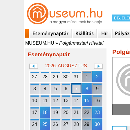
MUSEUM.HU
»
Polgármesteri Hivatal
Polgá
Eseménynaptár
2026. AUGUSZTUS
27
28
29
30
31
1
2
3
4
5
6
7
8
9
10
11
12
13
14
15
16
17
18
19
20
21
22
23
24
25
26
27
28
29
30