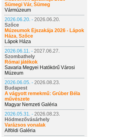
Sümegi Vár, Sümeg
Vármúzeum
2026.06.20. -
2026.06.20.
Szőce
Múzeumok Éjszakája 2026 - Lápok
Háza, Szőce
Lápok Háza
2026.06.11. -
2027.06.27.
Szombathely
Római játékok
Savaria Megyei Hatókörű Városi
Múzeum
2026.06.05. -
2026.08.23.
Budapest
A vágyott remekmű: Grúber Béla
művészete
Magyar Nemzeti Galéria
2026.05.31. -
2026.08.23.
Hódmezővásárhely
Varázsos vonalak
Alföldi Galéria