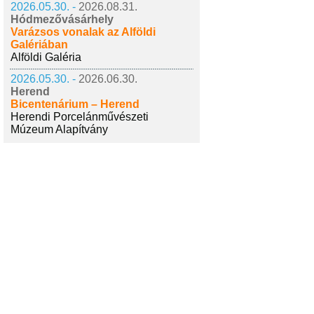
2026.05.30. -
2026.08.31.
Hódmezővásárhely
Varázsos vonalak az Alföldi
Galériában
Alföldi Galéria
2026.05.30. -
2026.06.30.
Herend
Bicentenárium – Herend
Herendi Porcelánművészeti
Múzeum Alapítvány