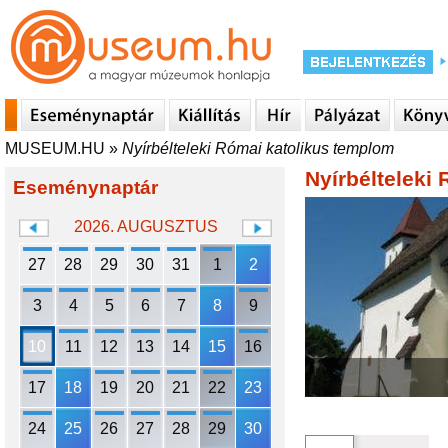
MUSEUM.HU
»
Nyírbélteleki Római katolikus templom
Nyírbélteleki
Eseménynaptár
2026. AUGUSZTUS
27
28
29
30
31
1
2
3
4
5
6
7
8
9
10
11
12
13
14
15
16
17
18
19
20
21
22
23
24
25
26
27
28
29
30