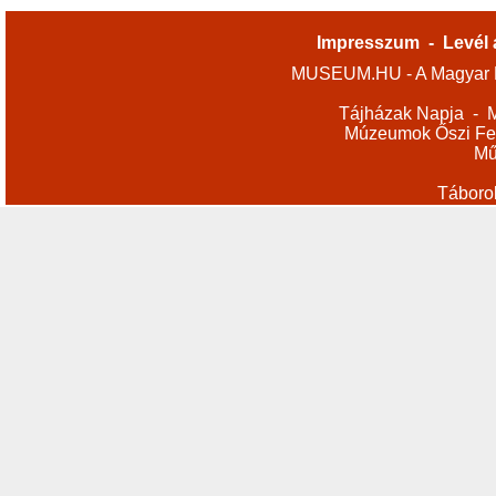
Impresszum
-
Levél 
MUSEUM.HU - A Magyar M
Tájházak Napja
-
M
Múzeumok Őszi Fes
Mű
Táboro