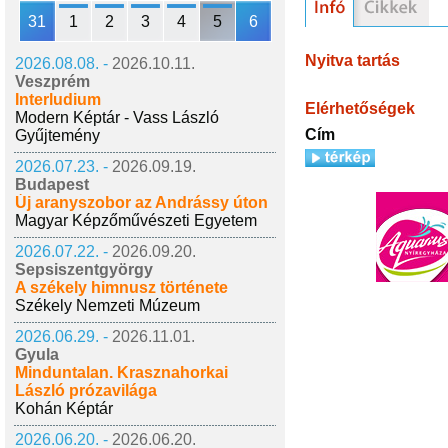
31
1
2
3
4
5
6
Nyitva tartás
2026.08.08. -
2026.10.11.
Veszprém
Interludium
Elérhetőségek
Modern Képtár - Vass László
Cím
Gyűjtemény
2026.07.23. -
2026.09.19.
Budapest
Új aranyszobor az Andrássy úton
Magyar Képzőművészeti Egyetem
2026.07.22. -
2026.09.20.
Sepsiszentgyörgy
A székely himnusz története
Székely Nemzeti Múzeum
2026.06.29. -
2026.11.01.
Gyula
Minduntalan. Krasznahorkai
László prózavilága
Kohán Képtár
2026.06.20. -
2026.06.20.