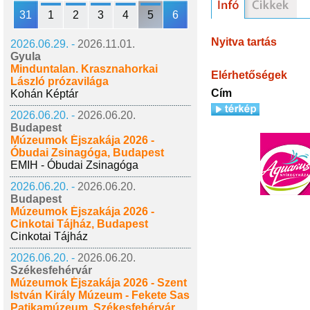
31
1
2
3
4
5
6
Nyitva tartás
2026.06.29. -
2026.11.01.
Gyula
Minduntalan. Krasznahorkai
Elérhetőségek
László prózavilága
Cím
Kohán Képtár
2026.06.20. -
2026.06.20.
Budapest
Múzeumok Éjszakája 2026 -
Óbudai Zsinagóga, Budapest
EMIH - Óbudai Zsinagóga
2026.06.20. -
2026.06.20.
Budapest
Múzeumok Éjszakája 2026 -
Cinkotai Tájház, Budapest
Cinkotai Tájház
2026.06.20. -
2026.06.20.
Székesfehérvár
Múzeumok Éjszakája 2026 - Szent
István Király Múzeum - Fekete Sas
Patikamúzeum, Székesfehérvár