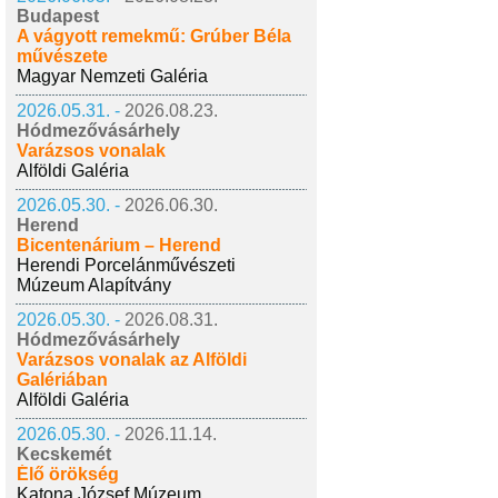
Budapest
A vágyott remekmű: Grúber Béla
művészete
Magyar Nemzeti Galéria
2026.05.31. -
2026.08.23.
Hódmezővásárhely
Varázsos vonalak
Alföldi Galéria
2026.05.30. -
2026.06.30.
Herend
Bicentenárium – Herend
Herendi Porcelánművészeti
Múzeum Alapítvány
2026.05.30. -
2026.08.31.
Hódmezővásárhely
Varázsos vonalak az Alföldi
Galériában
Alföldi Galéria
2026.05.30. -
2026.11.14.
Kecskemét
Élő örökség
Katona József Múzeum