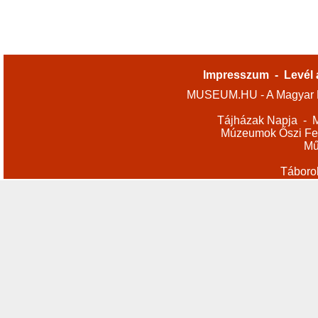
Impresszum
-
Levél 
MUSEUM.HU - A Magyar M
Tájházak Napja
-
M
Múzeumok Őszi Fes
Mű
Táboro