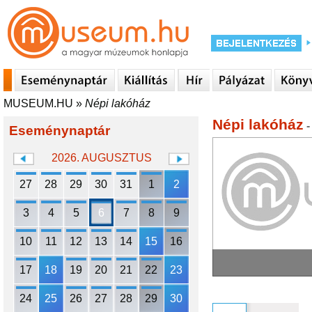
MUSEUM.HU
»
Népi lakóház
Népi lakóház
-
Eseménynaptár
2026. AUGUSZTUS
27
28
29
30
31
1
2
3
4
5
6
7
8
9
10
11
12
13
14
15
16
17
18
19
20
21
22
23
24
25
26
27
28
29
30