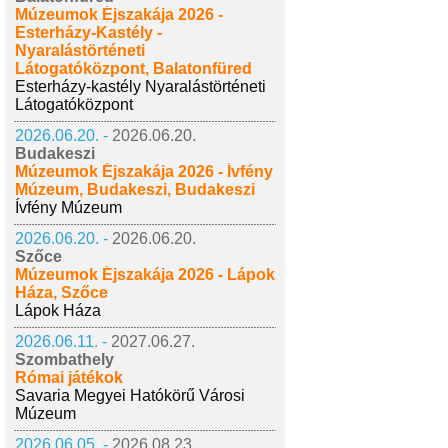
Múzeumok Éjszakája 2026 -
Esterházy-Kastély -
Nyaralástörténeti
Látogatóközpont, Balatonfüred
Esterházy-kastély Nyaralástörténeti
Látogatóközpont
2026.06.20. -
2026.06.20.
Budakeszi
Múzeumok Éjszakája 2026 - Ívfény
Múzeum, Budakeszi, Budakeszi
Ívfény Múzeum
2026.06.20. -
2026.06.20.
Szőce
Múzeumok Éjszakája 2026 - Lápok
Háza, Szőce
Lápok Háza
2026.06.11. -
2027.06.27.
Szombathely
Római játékok
Savaria Megyei Hatókörű Városi
Múzeum
2026.06.05. -
2026.08.23.