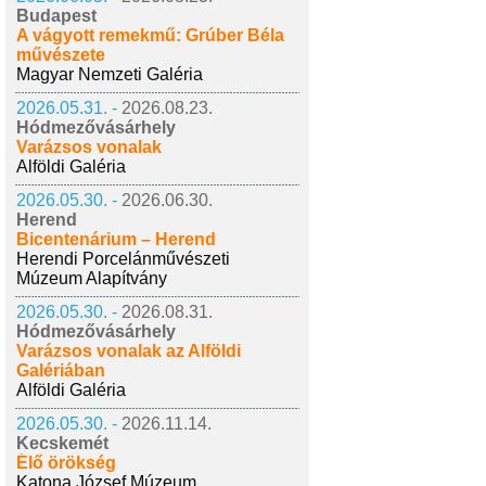
Budapest
A vágyott remekmű: Grúber Béla
művészete
Magyar Nemzeti Galéria
2026.05.31. -
2026.08.23.
Hódmezővásárhely
Varázsos vonalak
Alföldi Galéria
2026.05.30. -
2026.06.30.
Herend
Bicentenárium – Herend
Herendi Porcelánművészeti
Múzeum Alapítvány
2026.05.30. -
2026.08.31.
Hódmezővásárhely
Varázsos vonalak az Alföldi
Galériában
Alföldi Galéria
2026.05.30. -
2026.11.14.
Kecskemét
Élő örökség
Katona József Múzeum