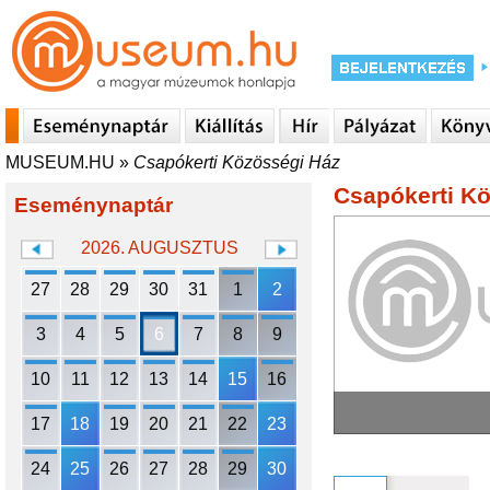
MUSEUM.HU
»
Csapókerti Közösségi Ház
Csapókerti K
Eseménynaptár
2026. AUGUSZTUS
27
28
29
30
31
1
2
3
4
5
6
7
8
9
10
11
12
13
14
15
16
17
18
19
20
21
22
23
24
25
26
27
28
29
30