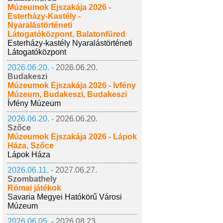
Múzeumok Éjszakája 2026 -
Esterházy-Kastély -
Nyaralástörténeti
Látogatóközpont, Balatonfüred
Esterházy-kastély Nyaralástörténeti
Látogatóközpont
2026.06.20. -
2026.06.20.
Budakeszi
Múzeumok Éjszakája 2026 - Ívfény
Múzeum, Budakeszi, Budakeszi
Ívfény Múzeum
2026.06.20. -
2026.06.20.
Szőce
Múzeumok Éjszakája 2026 - Lápok
Háza, Szőce
Lápok Háza
2026.06.11. -
2027.06.27.
Szombathely
Római játékok
Savaria Megyei Hatókörű Városi
Múzeum
2026.06.05. -
2026.08.23.