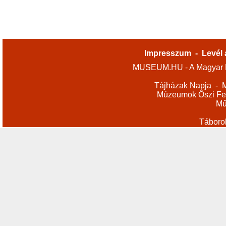
Impresszum
-
Levél 
MUSEUM.HU - A Magyar M
Tájházak Napja
-
M
Múzeumok Őszi Fes
Mű
Táboro