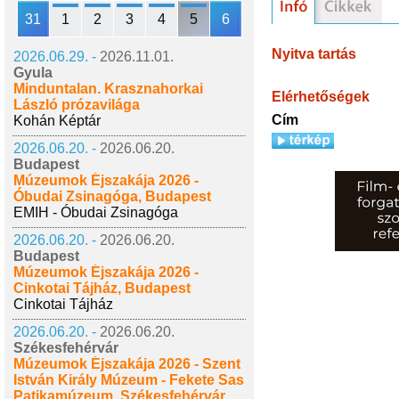
31
1
2
3
4
5
6
Nyitva tartás
2026.06.29. -
2026.11.01.
Gyula
Minduntalan. Krasznahorkai
Elérhetőségek
László prózavilága
Cím
Kohán Képtár
2026.06.20. -
2026.06.20.
Budapest
Múzeumok Éjszakája 2026 -
Óbudai Zsinagóga, Budapest
EMIH - Óbudai Zsinagóga
2026.06.20. -
2026.06.20.
Budapest
Múzeumok Éjszakája 2026 -
Cinkotai Tájház, Budapest
Cinkotai Tájház
2026.06.20. -
2026.06.20.
Székesfehérvár
Múzeumok Éjszakája 2026 - Szent
István Király Múzeum - Fekete Sas
Patikamúzeum, Székesfehérvár