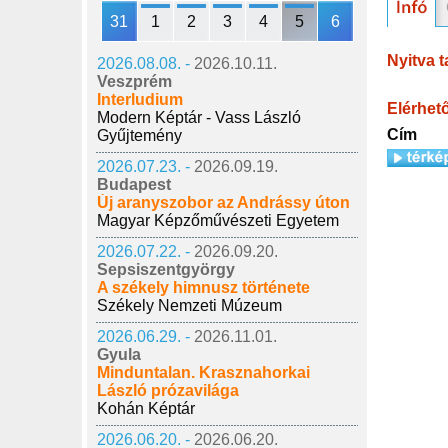
31
1
2
3
4
5
6
Nyitva t
2026.08.08. -
2026.10.11.
Veszprém
Interludium
Elérhet
Modern Képtár - Vass László
Cím
Gyűjtemény
2026.07.23. -
2026.09.19.
Budapest
Új aranyszobor az Andrássy úton
Magyar Képzőművészeti Egyetem
2026.07.22. -
2026.09.20.
Sepsiszentgyörgy
A székely himnusz története
Székely Nemzeti Múzeum
2026.06.29. -
2026.11.01.
Gyula
Minduntalan. Krasznahorkai
László prózavilága
Kohán Képtár
2026.06.20. -
2026.06.20.