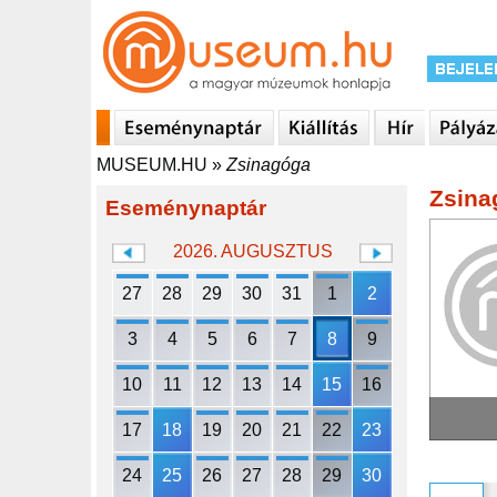
MUSEUM.HU
»
Zsinagóga
Zsina
Eseménynaptár
2026. AUGUSZTUS
27
28
29
30
31
1
2
3
4
5
6
7
8
9
10
11
12
13
14
15
16
17
18
19
20
21
22
23
24
25
26
27
28
29
30