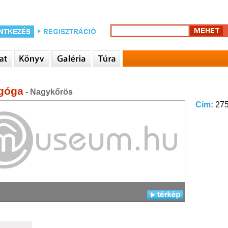
góga
- Nagykőrös
Cím:
275