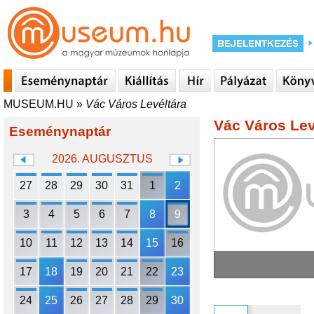
MUSEUM.HU
»
Vác Város Levéltára
Vác Város Lev
Eseménynaptár
2026. AUGUSZTUS
27
28
29
30
31
1
2
3
4
5
6
7
8
9
10
11
12
13
14
15
16
17
18
19
20
21
22
23
24
25
26
27
28
29
30