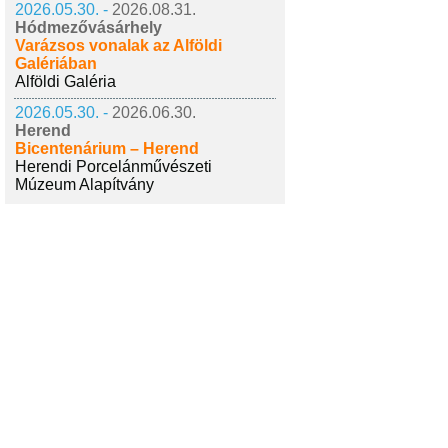
2026.05.30. -
2026.08.31.
Hódmezővásárhely
Varázsos vonalak az Alföldi
Galériában
Alföldi Galéria
2026.05.30. -
2026.06.30.
Herend
Bicentenárium – Herend
Herendi Porcelánművészeti
Múzeum Alapítvány