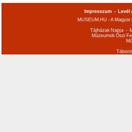
Impresszum
-
Levél 
MUSEUM.HU - A Magyar M
Tájházak Napja
-
M
Múzeumok Őszi Fes
Mű
Táboro