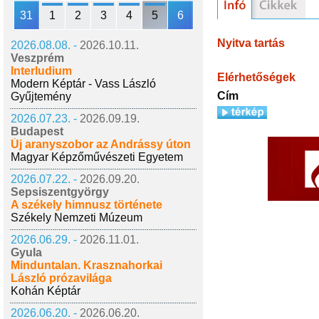
31
1
2
3
4
5
6
Nyitva tartás
2026.08.08. -
2026.10.11.
Veszprém
Interludium
Elérhetőségek
Modern Képtár - Vass László
Cím
Gyűjtemény
2026.07.23. -
2026.09.19.
Budapest
Új aranyszobor az Andrássy úton
Magyar Képzőművészeti Egyetem
2026.07.22. -
2026.09.20.
Sepsiszentgyörgy
A székely himnusz története
Székely Nemzeti Múzeum
2026.06.29. -
2026.11.01.
Gyula
Minduntalan. Krasznahorkai
László prózavilága
Kohán Képtár
2026.06.20. -
2026.06.20.