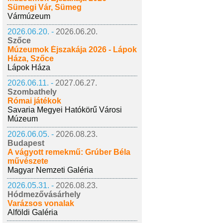
Sümegi Vár, Sümeg
Vármúzeum
2026.06.20. -
2026.06.20.
Szőce
Múzeumok Éjszakája 2026 - Lápok
Háza, Szőce
Lápok Háza
2026.06.11. -
2027.06.27.
Szombathely
Római játékok
Savaria Megyei Hatókörű Városi
Múzeum
2026.06.05. -
2026.08.23.
Budapest
A vágyott remekmű: Grúber Béla
művészete
Magyar Nemzeti Galéria
2026.05.31. -
2026.08.23.
Hódmezővásárhely
Varázsos vonalak
Alföldi Galéria