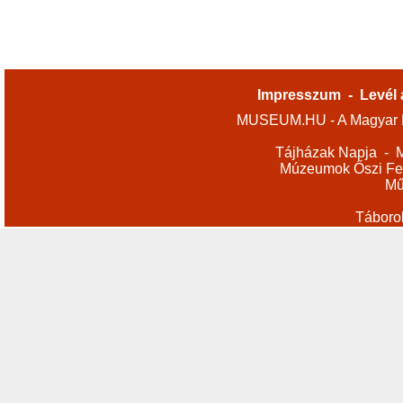
Impresszum
-
Levél 
MUSEUM.HU - A Magyar M
Tájházak Napja
-
M
Múzeumok Őszi Fes
Mű
Táboro