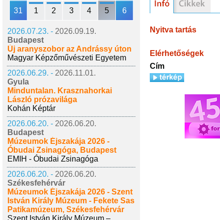
31
1
2
3
4
5
6
Nyitva tartás
2026.07.23. -
2026.09.19.
Budapest
Új aranyszobor az Andrássy úton
Elérhetőségek
Magyar Képzőművészeti Egyetem
Cím
2026.06.29. -
2026.11.01.
Gyula
Minduntalan. Krasznahorkai
László prózavilága
Kohán Képtár
2026.06.20. -
2026.06.20.
Budapest
Múzeumok Éjszakája 2026 -
Óbudai Zsinagóga, Budapest
EMIH - Óbudai Zsinagóga
2026.06.20. -
2026.06.20.
Székesfehérvár
Múzeumok Éjszakája 2026 - Szent
István Király Múzeum - Fekete Sas
Patikamúzeum, Székesfehérvár
Szent István Király Múzeum –