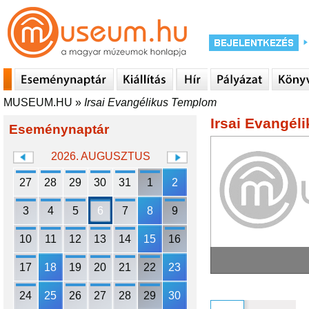
MUSEUM.HU
»
Irsai Evangélikus Templom
Irsai Evangél
Eseménynaptár
2026. AUGUSZTUS
27
28
29
30
31
1
2
3
4
5
6
7
8
9
10
11
12
13
14
15
16
17
18
19
20
21
22
23
24
25
26
27
28
29
30