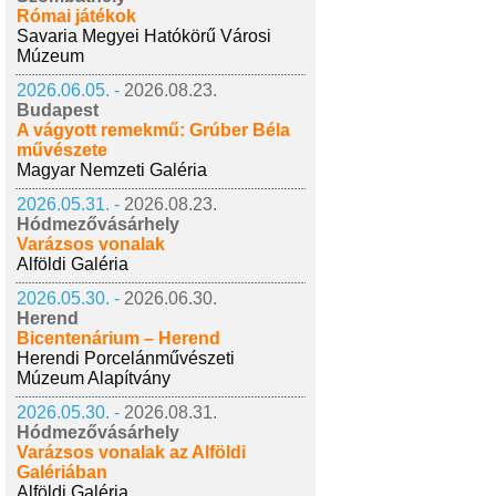
Római játékok
Savaria Megyei Hatókörű Városi
Múzeum
2026.06.05. -
2026.08.23.
Budapest
A vágyott remekmű: Grúber Béla
művészete
Magyar Nemzeti Galéria
2026.05.31. -
2026.08.23.
Hódmezővásárhely
Varázsos vonalak
Alföldi Galéria
2026.05.30. -
2026.06.30.
Herend
Bicentenárium – Herend
Herendi Porcelánművészeti
Múzeum Alapítvány
2026.05.30. -
2026.08.31.
Hódmezővásárhely
Varázsos vonalak az Alföldi
Galériában
Alföldi Galéria