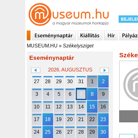
MUSEUM.HU
»
Székelysziget
Széke
Eseménynaptár
2026. AUGUSZTUS
27
28
29
30
31
1
2
3
4
5
6
7
8
9
10
11
12
13
14
15
16
17
18
19
20
21
22
23
24
25
26
27
28
29
30