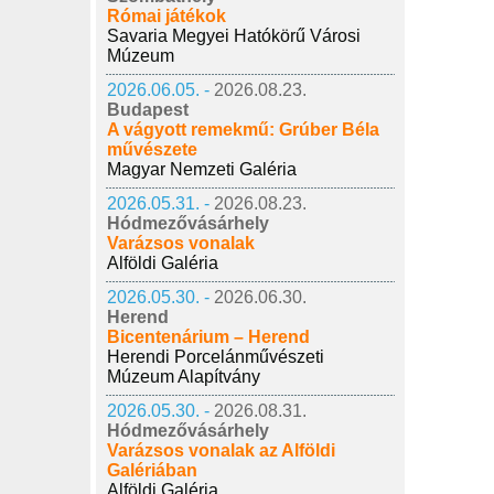
Római játékok
Savaria Megyei Hatókörű Városi
Múzeum
2026.06.05. -
2026.08.23.
Budapest
A vágyott remekmű: Grúber Béla
művészete
Magyar Nemzeti Galéria
2026.05.31. -
2026.08.23.
Hódmezővásárhely
Varázsos vonalak
Alföldi Galéria
2026.05.30. -
2026.06.30.
Herend
Bicentenárium – Herend
Herendi Porcelánművészeti
Múzeum Alapítvány
2026.05.30. -
2026.08.31.
Hódmezővásárhely
Varázsos vonalak az Alföldi
Galériában
Alföldi Galéria