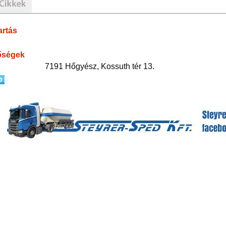
artás
őségek
7191 Hőgyész, Kossuth tér 13.