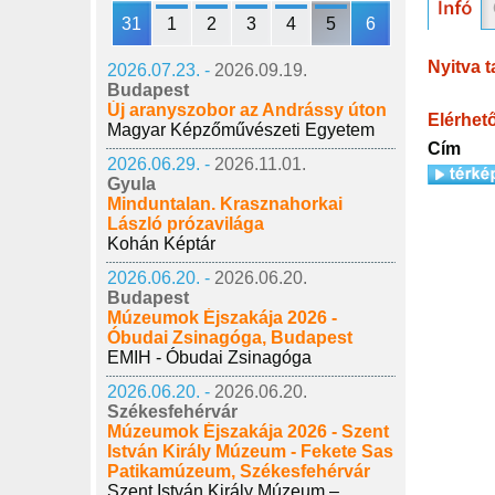
31
1
2
3
4
5
6
Nyitva t
2026.07.23. -
2026.09.19.
Budapest
Új aranyszobor az Andrássy úton
Elérhet
Magyar Képzőművészeti Egyetem
Cím
2026.06.29. -
2026.11.01.
Gyula
Minduntalan. Krasznahorkai
László prózavilága
Kohán Képtár
2026.06.20. -
2026.06.20.
Budapest
Múzeumok Éjszakája 2026 -
Óbudai Zsinagóga, Budapest
EMIH - Óbudai Zsinagóga
2026.06.20. -
2026.06.20.
Székesfehérvár
Múzeumok Éjszakája 2026 - Szent
István Király Múzeum - Fekete Sas
Patikamúzeum, Székesfehérvár
Szent István Király Múzeum –